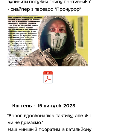
зупинити потужну групу противника"
- снайпер з пвсевдо "Прокурор"
Квітень - 15 випуск 2023
"Ворог вдосконалює тактику, але ж і
ми не дрімаємо."
Наш нинішній побратим із батальйону