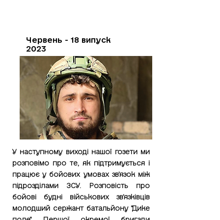
Червень - 18 випуск
2023
У наступному виході нашої гозети ми
розповімо про те, як підтримується і
працює у бойових умовах звʼязок між
підрозділами ЗСУ. Розповість про
бойові будні військових звʼязківців
молодший сержант батальйону "Дике
поле" Першої окремої бригади