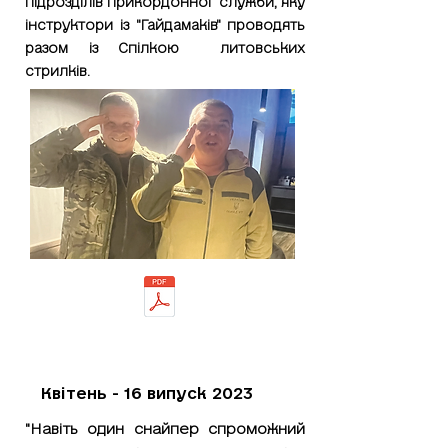
підрозділів прикордонної служби, яку
інструктори із "Гайдамаків" проводять
разом із Спілкою литовських
стрилків.
Квітень - 16 випуск 2023
"Навіть один снайпер спроможний