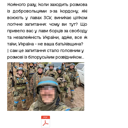
Кожного разу, коли заходить розмова
із добровольцями з-за кордону, які
воюють у лавах 3СУ, виникає цілком
логічне запитання: чому ви тут? Що
привело вас у лави борців за свободу
та незалежність України, адже, все ж
таки, Україна - не ваша батьківщина?
| сам це запитання стало головним у
розмові із білоруським розвідником...