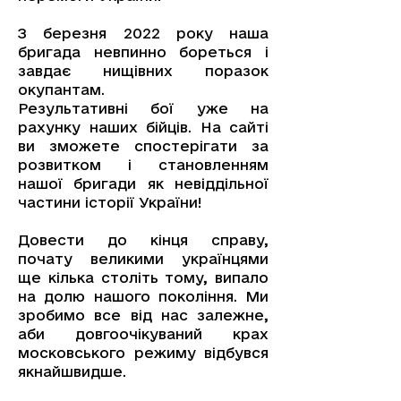
З березня 2022 року наша
бригада невпинно бореться і
завдає нищівних поразок
окупантам.
Результативні бої уже на
рахунку наших бійців. На сайті
ви зможете спостерігати за
розвитком і становленням
нашої бригади як невіддільної
частини історії України!
Довести до кінця справу,
почату великими українцями
ще кілька століть тому, випало
на долю нашого покоління. Ми
зробимо все від нас залежне,
аби довгоочікуваний крах
московського режиму відбувся
якнайшвидше.