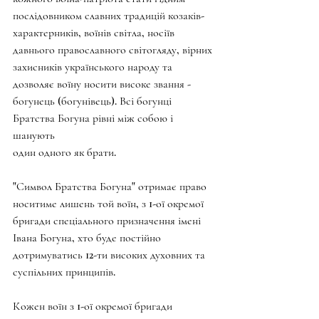
послідовником славних традицій козаків-
характерників, воїнів світла, носіїв 
давнього православного світогляду, вірних 
захисників українського народу та 
дозволяє воїну носити високе звання - 
богунець (богунівець). Всі богунці 
Братства Богуна рівні між собою і 
шанують
один одного як брати.
"Символ Братства Богуна" отримає право 
носитиме лишень той воїн, з 1-ої окремої 
бригади спеціального призначення імені 
Івана Богуна, хто буде постійно 
дотримуватись 12-ти високих духовних та 
суспільних принципів.
Кожен воїн з 1-ої окремої бригади 