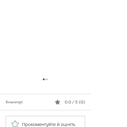
Коментарі
0.0 / 5 (0)
З турботою про св
Герої серед нас: медик
Прокоментуйте й оцініть