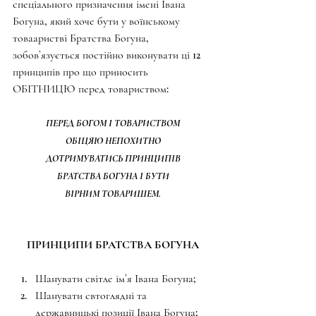
спеціального призначення імені Івана 
Богуна, який хоче бути у воїнському 
товааристві Братства Богуна, 
зобовʼязується постійно виконувати ці 12 
принципів про що приносить 
ОБІТНИЦЮ перед товариством:
ПЕРЕД БОГОМ І ТОВАРИСТВОМ
ОБІЦЯЮ НЕПОХИТНО
ДОТРИМУВАТИСЬ ПРИНЦИПІВ
БРАТСТВА БОГУНА І БУТИ
ВІРНИМ ТОВАРИШЕМ.
ПРИНЦИПИ БРАТСТВА БОГУНА
﻿﻿﻿Шанувати світле імʼя Івана Богуна;
﻿﻿﻿Шанувати свтоглядні та 
державницькі позиції Івана Богуна;