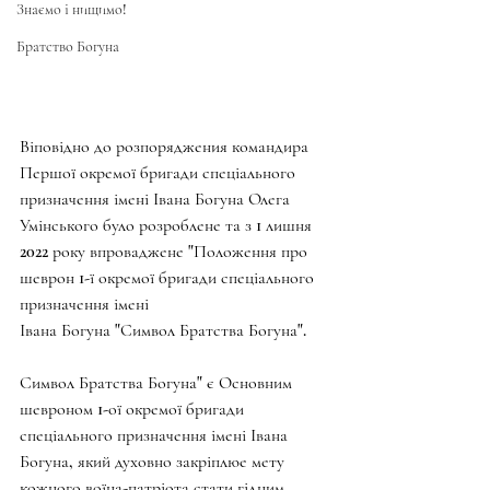
Знаємо і нищимо!
Братство Богуна
Віповідно до розпоряджения командира 
Першої окремої бригади спеціального
призначення імені Івана Богуна Олега 
Умінського було розроблене та з 1 лишня 
2022 року впроваджене "Положення про 
шеврон 1-ї окремої бригади спеціального 
призначення імені
Івана Богуна "Символ Братства Богуна".
Символ Братства Богуна" є Основним 
шевроном 1-ої окремої бригади 
спеціального призначення імені Івана 
Богуна, який духовно закріплюе мету 
кожного воїна-патріота стати гідним 