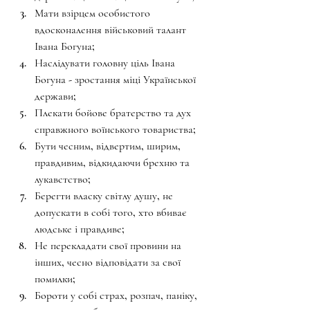
﻿﻿﻿Мати взірцем особистого 
вдосконалення військовий талант 
Івана Богуна;
﻿﻿﻿Наслідувати головну ціль Івана 
Богуна - зростання міці Української 
держави;
﻿﻿﻿Плекати бойове братерство та дух 
справжного воїнського товариства;
﻿﻿﻿Бути чесним, відвертим, ширим, 
правдивим, відкидаючи брехню та 
лукавстство;
﻿﻿﻿Берегти власку світлу душу, не 
допускати в собі того, хто вбиває 
людське і правдиве;
﻿﻿﻿Не перекладати свої провини на 
інших, чесно відповідати за свої 
помилки;
﻿﻿﻿Бороти у собі страх, розпач, паніку, 