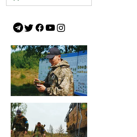
Хітмен