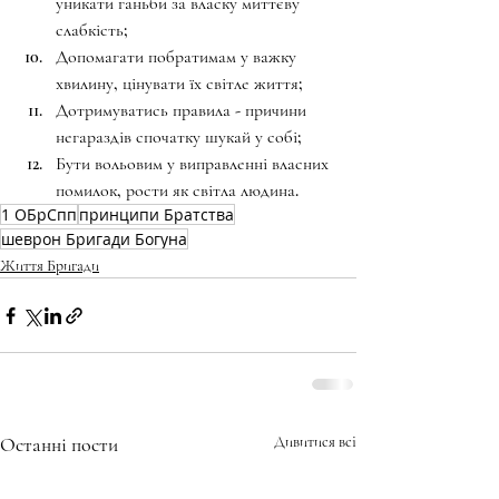
уникати ганьби за власку миттєву 
слабкість;
﻿﻿﻿﻿Допомагати побратимам у важку 
хвилину, цінувати їх світле життя;
﻿﻿﻿﻿Дотримуватись правила - причини 
негараздів спочатку шукай у собі;
﻿﻿﻿﻿Бути вольовим у виправленні власних 
помилок, рости як світла людина.
1 ОБрСпп
принципи Братства
шеврон Бригади Богуна
Життя Бригади
Останні пости
Дивитися всі