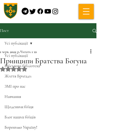
Пост
Усі публікації
1 черв. 2022 р.
Читати 1 хв
Усі публікації
Принципи Братства Богуна
Військова бібліотека
Оцінка: NaN з 5 зірок.
Життя Бригади
ЗМІ про нас
Навчання
Щоденник бійця
Блог наших бійців
Боронимо Україну!