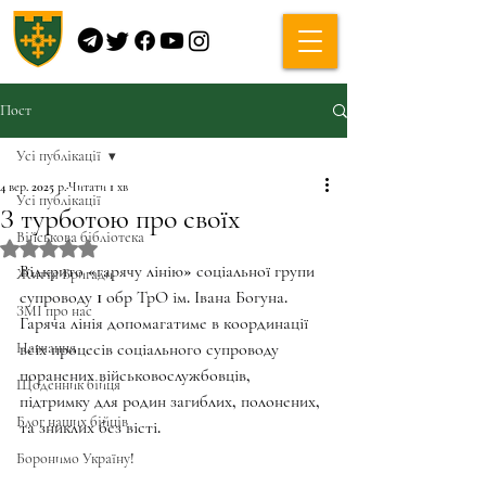
Пост
Усі публікації
4 вер. 2025 р.
Читати 1 хв
Усі публікації
З турботою про своїх
Військова бібліотека
Оцінка: NaN з 5 зірок.
Відкрито «гарячу лінію» соціальної групи 
Життя Бригади
супроводу 1 обр ТрО ім. Івана Богуна.
ЗМІ про нас
Гаряча лінія допомагатиме в координації 
Навчання
всіх процесів соціального супроводу 
поранених військовослужбовців, 
Щоденник бійця
підтримку для родин загиблих, полонених, 
Блог наших бійців
та зниклих без вісті.
Боронимо Україну!