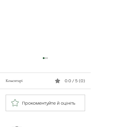
Коментарі
0.0 / 5 (0)
Герої серед нас: медик
Герої серед нас: О
Прокоментуйте й оцініть
Хітмен
Олександрівна