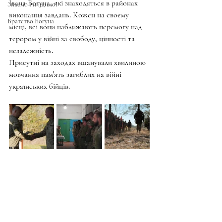
Івана Богуна, які знаходяться в районах 
Знаємо і нищимо!
виконання завдань. Кожен на своєму 
Братство Богуна
місці, всі вони наближають перемогу над 
терором у війні за свободу, цінності та 
незалежність. 
Присутні на заходах вшанували хвилиною 
мовчання пам'ять загиблих на війні 
українських бійців.