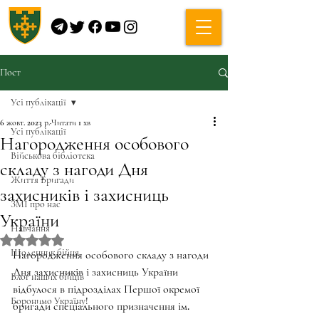
Пост
Усі публікації
6 жовт. 2023 р.
Читати 1 хв
Усі публікації
Нагородження особового
Військова бібліотека
складу з нагоди Дня
Життя Бригади
захисників і захисниць
ЗМІ про нас
України
Навчання
Оцінка: NaN з 5 зірок.
Щоденник бійця
Нагородження особового складу з нагоди 
Дня захисників і захисниць України 
Блог наших бійців
відбулося в підрозділах Першої окремої 
Боронимо Україну!
бригади спеціального призначення ім. 