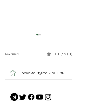
Коментарі
0.0 / 5 (0)
З турботою про св
Герої серед нас: медик
Прокоментуйте й оцініть
Хітмен