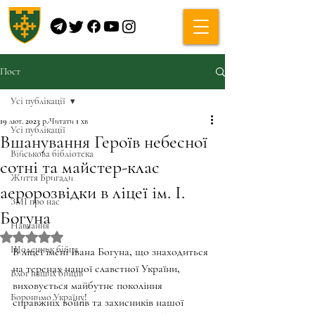
Пост
Усі публікації
19 лют. 2023 р.
Читати 1 хв
Усі публікації
Вшанування Героїв небесної
Військова бібліотека
сотні та майстер-клас
Життя Бригади
аеророзвідки в ліцеї ім. І.
ЗМІ про нас
Богуна
Навчання
Оцінка: NaN з 5 зірок.
Щоденник бійця
В ліцеї імені Івана Богуна, що знаходиться 
на теренах нашої славетної України, 
Блог наших бійців
виховується майбутнє покоління 
Боронимо Україну!
справжніх воїнів та захисників нашої 