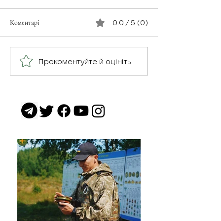
Коментарі
0.0 / 5 (0)
З турботою про св
Герої серед нас: медик
Прокоментуйте й оцініть
Хітмен