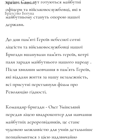
країни. Саме тут готуються майбутні 
Знаємо і нищимо!
офіцери та військовослужбовці, які в 
Братство Богуна
майбутньому стануть опорою нашої 
держави.
До дня пам’яті Героїв небесної сотні 
ліцеїсти та військовослужбовці нашої 
Бригади вшанували пам'ять героїв, котрі 
пали заради майбутнього нашого народу . 
Після хвилини мовчання в пам’ять Героїв, 
які віддали життя за нашу незалежність, 
всі присутні переглянули фільм про 
Революцію гідності.
Командир бригади - Олег Умінський 
передав ліцею квадрокоптер для навчання 
майбутніх аеророзвідників, це стане 
чудовою можливістю для учнів детальніше 
познайомитися з цією надзвичайно 