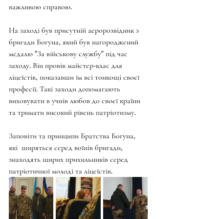
важливою справою. 
На заході був присутній аеророзвідник з 
бригади Богуна, який був нагороджений 
медалю "За військову службу" під час 
заходу. Він провів майстер-клас для 
ліцеїстів, показавши їм всі тонкощі своєї 
професії. Такі заходи допомагають 
виховувати в учнів любов до своєї країни 
та тримати високий рівень патріотизму.  
Заповіти та принципи Братства Богуна, 
які  ширяться серед воїнів бригади, 
знаходять щирих прихильників серед 
патріотичної молоді та ліцеїстів.