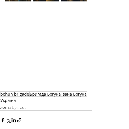
bohun brigade
Бригада Богуна
Івана Богуна
Україна
Життя Бригади