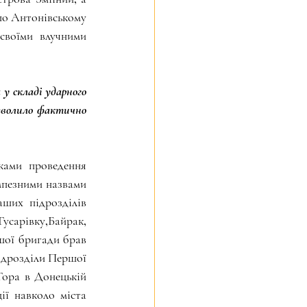
по Антонівському 
своїми влучними 
у складі ударного 
зволило фактично 
ками проведення 
мпезними назвами 
ших підрозділів 
усарівку,Байрак, 
шої бригади брав 
підрозділи Першої 
ора в Донецькій 
ії навколо міста 