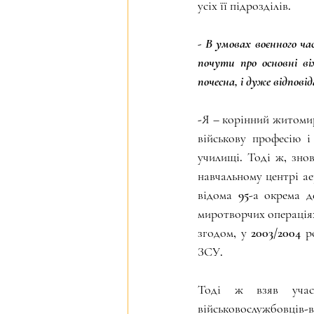
усіх її підрозділів.
- В умовах воєнного ча
почути про основні в
почесна, і дуже відпові
-Я – корінний житомир
військову професію і
училищі. Тоді ж, зно
навчальному центрі ае
відома 95-а окрема д
миротворчих операціях
згодом, у 2003/2004 р
ЗСУ.
Тоді ж взяв участ
військовослужбовців-