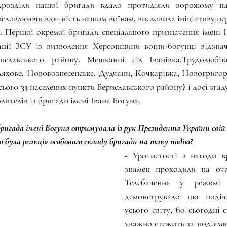
розділи нашої бригади вдало протидіяли ворожому нас
висловлюючи вдячність нашим воїнам, висловила ініціативу пе
ь Першої окремої бригади спеціального призначення імені І
ції ЗСУ із визволення Херсонщини воїни-богунці відзнач
иславського району. Мешканці сіл Іванівка,Трудолюбівка
яхове, Нововознесенське, Дудчани, Кочкарівка, Новогригор
сього 33 населених пункти Бериславського району) і досі згад
лителів із бригади імені Івана Богуна.
 бригада імені Богуна отримувала із рук Президента України сві
ою була реакція особового складу бригади на таку подію?
- Урочистості з нагоди в
знамен проходили на очах
Телебачення у режимі 
демонструвало цю подію
усього світу, бо сьогодні с
уважно стежить за подіями