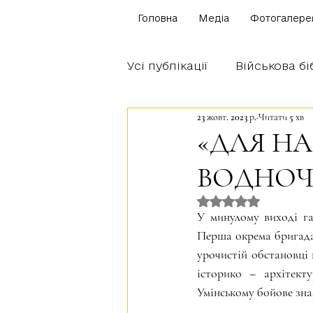
Головна
Медіа
Фотогалере
Усі публікації
Військова бі
23 жовт. 2023 р.
Читати 5 хв
Щоденник бійця
Блог
«ДЛЯ НА
ВОДНОЧ
Братство Богуна
Оцінка: NaN з 5 
У минулому виході га
Перша окрема бригада 
урочистій обстановці 
історико – архітект
Умінському бойове зн