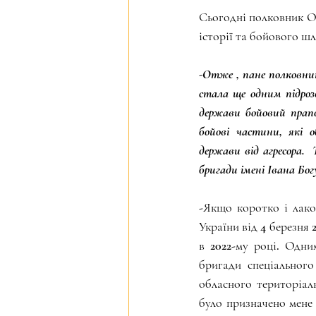
Сьогодні полковник О.
історії та бойового шл
-Отже , пане полковник
стала ще одним підроз
держави бойовий прапо
бойові частини, які 
держави від агресора.
бригади імені Івана Бог
-Якщо коротко і лако
України від 4 березня
в 2022-му році. Одни
бригади спеціальног
обласного територіал
було призначено мене 