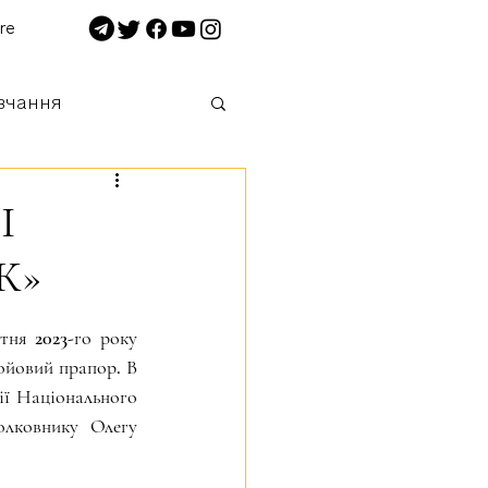
re
вчання
 нищимо!
І
Ж»
ня 2023-го року 
ойовий прапор. В 
ії Національного 
лковнику Олегу 