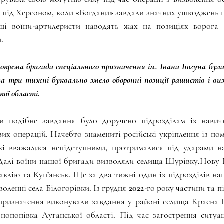
пу під Херсоном, коли «Богдани» завдали значних ушкоджень 
аші воїни-артилеристи наводять жах на позиціях ворога 
.
окрема бригада спеціального призначення ім. Івана Богуна була 
за три тижні буквально змело оборонні позиції рашистів і ви
кої області.
ти подібне завдання було доручено підрозділам із навич
х операцій. Начебто знамениті російські укріплення із по
які вважалися непідступними, протрималися під ударами на
Далі воїни нашої бригади визволяли селища Щурівку,Нову Г
лаклію та Куп’янськ. Ще за два тижні один із підрозділів на
воленні села Білогорівки. Із грудня 2022-го року частини та 
призначення виконували завдання у районі селища Красна Г
нопопівка Луганської області. Під час загострення ситуац