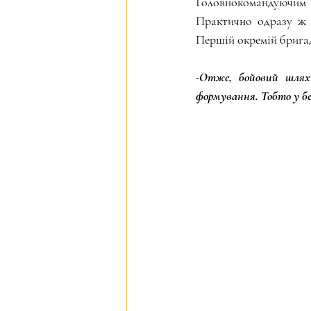
Головнокомандуючим 
Практично одразу ж 
Першій окремій бригад
-Отже, бойовий шлях 
формування. Тобто у бе