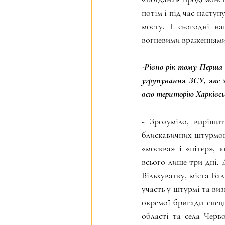
потім і під час насту
мосту. І сьогодні н
вогневими враженнями
-Рівно рік тому Перша 
угрупування ЗСУ, яке 
всю територію Харківсь
- Зрозуміло, виріши
блискавичних штурмови
«москва» і «пітєр», 
всього лише три дні. 
Вільхуватку, міста Ба
участь у штурмі та виз
окремої бригади спец
області та села Черво