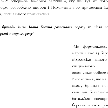
ЗСУ генералом Валерієм Залужним, яку він тут же погоди
було розроблено шеврон і Положення про присвоєння імен
і спеціального призначення.
бригади імені Івана Богуна розпочався одразу ж після поч
резні минулого року?
-Ми формувалися,
марші і вже 13 бере
підрозділи нашого 
спеціального 
виконували бойове 
Високопілля, що на
цьому бригада поч
свій 3-й батальйон
батальйон спецпри
березня 2022-го ро