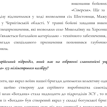
виконання бойових
«Сіверськ». Ще за 
ділу відзначилися у ході визволення сіл Шестовиця, Мажугі
 у Чернігівській області. У травні бойові завдання викону
пецпризначення, які визволяли село Миколаївку на Херсонщин
’являється батальйон матеріально – технічного забезпечення, 
гади спеціального призначення поповнився гаубично
оном.
ійський підрозділ, який має на озброєнні славнозвісні укра
» 155-міліметрового калібру?
жити, що якраз воїни нашої бригади допомогли колективу одн
и щойно створену для серійного виробництва самохідно
І коли «Богдана» стала надходити до підрозділів ЗСУ , то 
н із «Богдан» був створений якраз у складі богунської бри
увала свою могутню силу під час операції з визволення ос