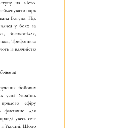
тупу на місто. 
рейменувати парк 
вана Богуна. Під 
илися у боях за 
, Високопілля, 
івка, Трифонівка 
ують із вдячністю 
й бойовий
ручення бойових 
 усієї України. 
прямого ефіру 
 фактично для 
правді увесь світ 
 в Україні. Щодо 