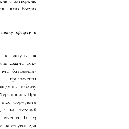
в і затвердив. 
і Івана Богуна 
атку процесу її 
 як кажуть, на 
зня 2022-го року 
1-го батальйону 
призначення 
завдання поблизу 
 Херсонщині. При 
инає формувати 
, а 2-й окремий 
значення із 23 
ку висунувся для 