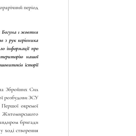
орарічний період 
 Богуна 1 жовтня 
 з рук керівника 
о інформації про 
територію нашої 
овитоків історії 
ча Збройних Сил 
ої розбудови ЗСУ 
 Першої окремої 
і Житомирського 
андиром бригади 
у ході створення 