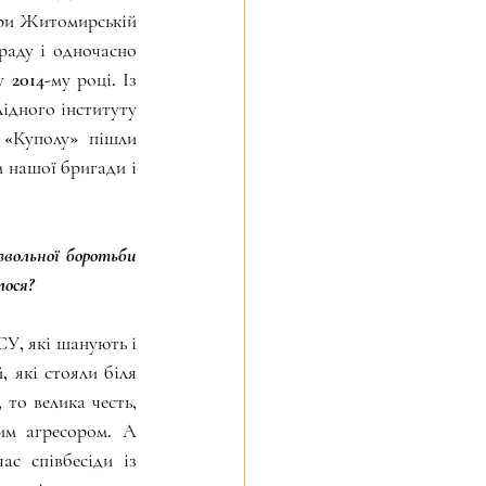
при Житомирській 
раду і одночасно 
2014-му році. Із 
ідного інституту 
 «Куполу» пішли 
 нашої бригади і 
звольної боротьби 
лося?
У, які шанують і 
 які стояли біля 
то велика честь, 
м агресором. А 
с співбесіди із 