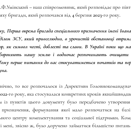
Ф.Умінський – наш співрозмовник, який розповідає про півт
яху бригади, який розпочався від 4 березня 2023-го року. 
у, Перша окрема бригада спеціального призначення імені Івана
ділом ЗСУ, який привселюдно, в урочистій обстановці отримав
р, як символ честі, доблесті та слави. В Україні поки що мал
обороняють нашу землю і водночас розпочинають очищати 
  Тому перше питання до вас стосуватиметься початків та перш
уна.
нічно, то все розпочалося із Директиви Головнокомандува
 2022-го року, яка стосувалася конкретних кроків якнайшвидш
м із пунктів цього документу було передбачено утворення
о призначення, формування якої мало розпочатися на баз
ьного центру комплектування та соціальної підтримки. Ком
і мені, звісно ж, було доручено займатися більшістю питань 