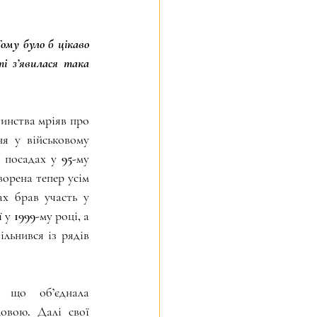
ому було б цікаво 
 з’явилася така 
инства мріяв про 
я у військовому 
посадах у 95-му 
орена тепер усім 
х брав участь у 
 1999-му році, а 
льнився із рядів 
 що об’єднала 
овою. Далі свої 