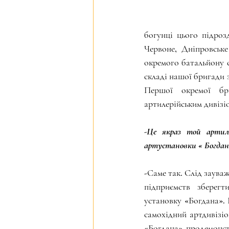
богунці цього підроз
Червоне, Дніпровське
окремого батальйону с
складі нашої бригади з
Першої окремої бри
артилерійським дивізі
-Це якраз той артилер
артустановки « Богдана
-Саме так. Слід заува
підприємств зберегт
установку «Богдана». 
самохідний артдивізіо
«Богдана» продемонстр