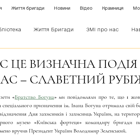
я
Життя бригади
Новини
Відео
Крамниця
Mo
бліотека
Життя Бригади
ЗМІ про нас
На
 наших бійців
Боронимо Україну!
Знаємо і
С ЦЕ ВИЗНАЧНА ПОДІЯ 
АС – СЛАВЕТНИЙ РУБІ
зірок.
зети «
Братство Богуна
» ми повідомляли про те, що 1 жовт
спеціального призначення ім. Івана Богуна отримала свій б
відзначення Дня захисників і захисниць України, на територ
урного музею «Київська фортеця» командиру бригади по
амено вручив Президент України Володимир Зеленський.