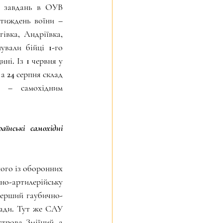
 завдань в ОУВ 
тиждень воїни – 
вка, Андріївка, 
вали бійці 1-го 
і. Із 1 червня у 
а 24 серпня склад 
 – самохідним 
їнські самохідні 
ого із оборонних 
-артилерійську 
перший гаубично- 
гади. Тут же САУ 
трова Зміїний, а 