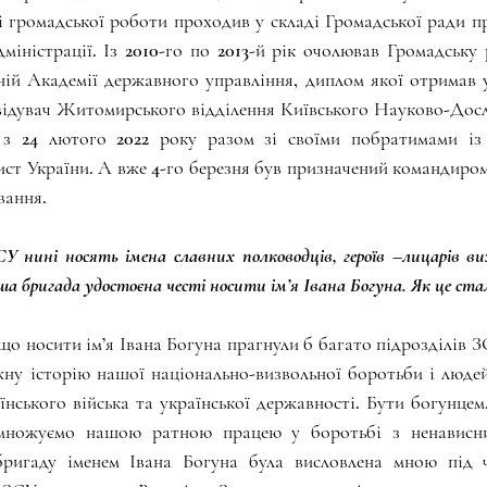
і громадської роботи проходив у складі Громадської ради 
міністрації. Із 2010-го по 2013-й рік очолював Громадську 
ій Академії державного управління, диплом якої отримав у 
завідувач Житомирського відділення Київського Науково-Досл
а з 24 лютого 2022 року разом зі своїми побратимами із
ст України. А вже 4-го березня був призначений командиром
вання.
СУ нині носять імена славних полководців, героїв –лицарів ви
ша бригада удостоєна честі носити ім’я Івана Богуна. Як це ста
що носити ім’я Івана Богуна прагнули б багато підрозділів ЗС
ну історію нашої національно-визвольної боротьби і людей,
їнського війська та української державності. Бути богунцем, 
множуємо нашою ратною працею у боротьбі з ненависни
ригаду іменем Івана Богуна була висловлена мною під ча