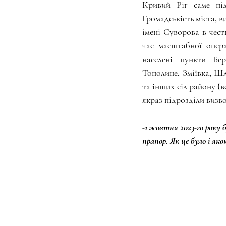
Кривий Ріг саме під
Громадськість міста, 
імені Суворова в чест
час масштабної опера
населені пункти Бер
Тополине, Зміївка, Шл
та інших сіл району (в
якраз підрозділи визво
-1 жовтня 2023-го року
прапор. Як це було і як