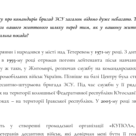
су про командирів бригад ЗСУ загалом відомо дуже небагато. Т
іхи вашого життєвого шляху перед тим, як у вашому житті
дальна посада?
янин і народився у місті над Тетеревом у 1971-му році. З дит
 в 1993-му році отримав погони лейтенанта після навчанн
ву ж таки, у Житомирі, розпочав службу на командирських 
ромобільних військ України. Пізніше на базі Центру була ств
есантно-штурмова бригада ЗСУ. Під час служби у її ряда
 на території колишньої Федеративної республіки Югославії у
оках – на території Іракської республіки. У 2005-му році зві
ь у створенні громадської організації «КУПОЛ»,
ветеранів десантних військ, які довірили мені бути її гол