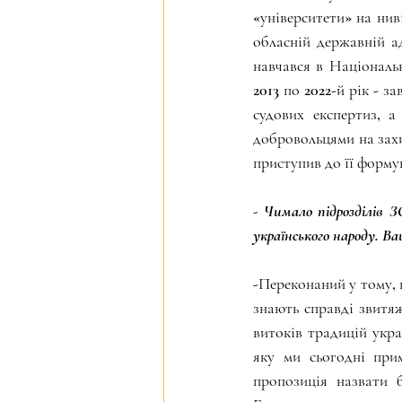
«університети» на нив
обласній державній ад
навчався в Національн
2013 по 2022-й рік - 
судових експертиз, 
добровольцями на захи
приступив до її форму
- Чимало підрозділів З
українського народу. Ва
-Переконаний у тому, 
знають справді звитяж
витоків традицій укра
яку ми сьогодні при
пропозиція назвати б