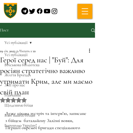
Пост
Усі публікації
19 січ. 2023 р.
Читати 1 хв
Усі публікації
Герої серед нас | "Буй": Для
Військова бібліотека
росіян стратегічно важливо
Життя Бригади
утримати Крим, але ми маємо
ЗМІ про нас
свій план
Навчання
Оцінка: NaN з 5 зірок.
Щоденник бійця
Дуже цікава зустріч та інтерв‘ю, записане 
Блог наших бійців
з бійцем  батальйону Залізні вовки, 
Боронимо Україну!
Першої окремої бригади спеціального 