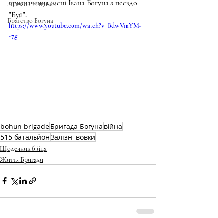
призначення імені Івана Богуна з псевдо 
Знаємо і нищимо!
"Буй".
Братство Богуна
https://www.youtube.com/watch?v=BdwVmYM-
-7g
bohun brigade
Бригада Богуна
війна
515 батальйон
Залізні вовки
Щоденник бійця
Життя Бригади