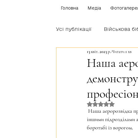
Головна
Медіа
Фотогалере
Усі публікації
Військова бі
13 квіт. 2023 р.
Читати 1 хв
Щоденник бійця
Блог
Наша аеро
демонстру
Братство Богуна
професіон
Оцінка: NaN з 5 
 Наша аеророзвідка продовжує демонструвати високий рівень професіоналізму та взаємодії з 
іншими підрозділами а
боротьбі із ворогом.