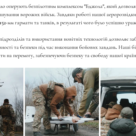
іло оперують безпілотним комплексом "Бджола", який дозволя
шування ворожих військ. Завдяки роботі нашої аеророзвідки,
52-мм гармати та танків, в результаті чого було успішно ура
підрозділів та використання новітніх технологій дозволяє за
ності та безпеки під час виконання бойових завдань. Наші бі
 на перемогу, забезпечуючи безпеку та свободу нашої країн