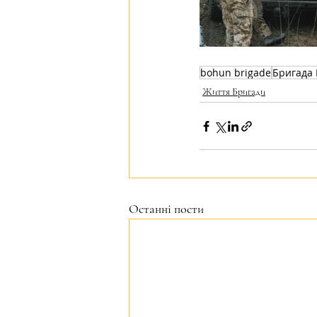
bohun brigade
Бригада 
Життя Бригади
Останні пости