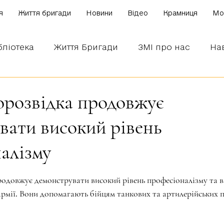
я
Життя бригади
Новини
Відео
Крамниця
Mo
бліотека
Життя Бригади
ЗМІ про нас
На
 наших бійців
Боронимо Україну!
Знаємо і
розвідка продовжує
вати високий рівень
алізму
зірок.
рмії. Вони допомагають бійцям танкових та артилерійських пі