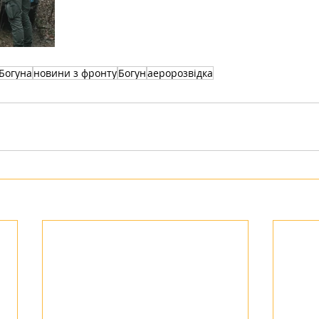
Богуна
новини з фронту
Богун
аеророзвідка