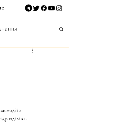
re
вчання
 нищимо!
дрозділів в 