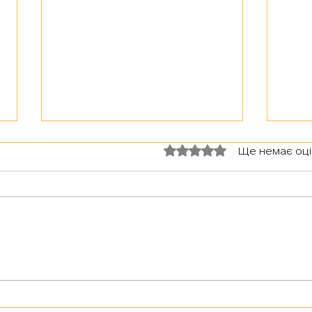
Оцінка: 0 з 5 зірок.
Ще немає оц
З тур
Герої серед нас: медик Хітмен