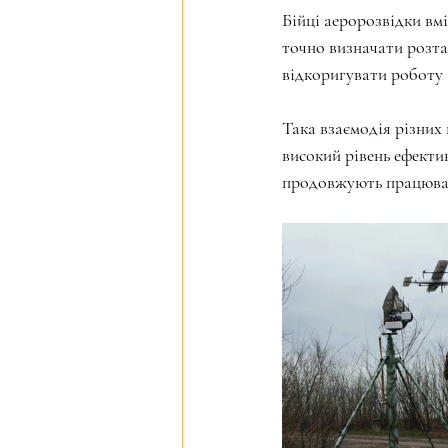
Бійці аеророзвідки вм
точно визначати розта
відкоригувати роботу 1
Така взаємодія різних 
високий рівень ефектив
продовжують працювати