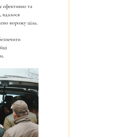
є ефективно та 
 вдалося 
жено ворожу ціль.
безпечити 
йці 
и.