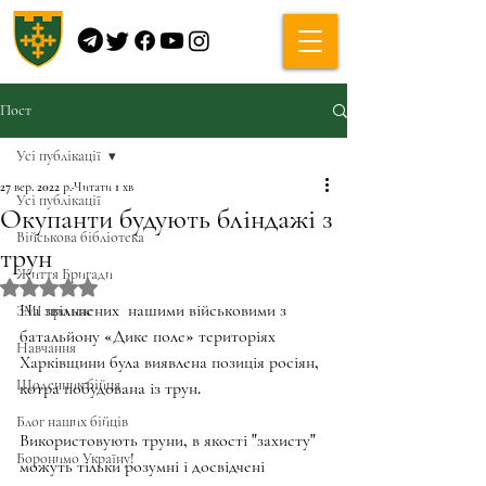
Пост
Усі публікації
27 вер. 2022 р.
Читати 1 хв
Усі публікації
Окупанти будують бліндажі з
Військова бібліотека
трун
Життя Бригади
Оцінка: NaN з 5 зірок.
На звільнених  нашими військовими з 
ЗМІ про нас
батальйону «Дике поле» територіях 
Навчання
Харківщини була виявлена позиція росіян, 
Щоденник бійця
котра побудована із трун. 
Блог наших бійців
Використовують труни, в якості "захисту" 
Боронимо Україну!
можуть тільки розумні і досвідчені 