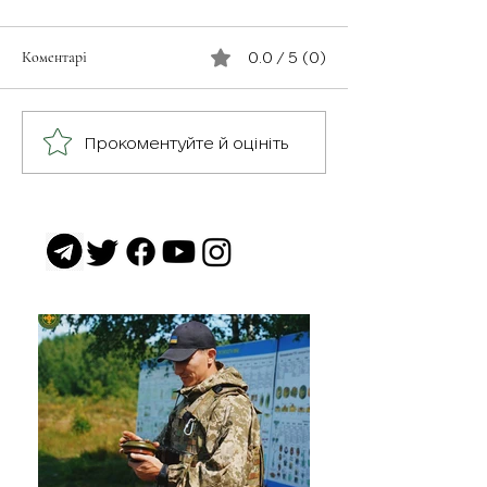
Коментарі
0.0 / 5 (0)
З турботою про св
Герої серед нас: медик
Прокоментуйте й оцініть
Хітмен