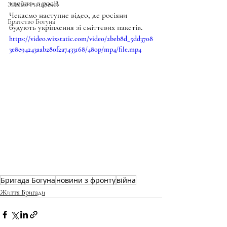
«воїни» з росії.
Знаємо і нищимо!
Чекаємо наступне відео, де росіяни 
Братство Богуна
будують укріплення зі сміттєвих пакетів.
https://video.wixstatic.com/video/2beb8d_5dd3708
3e8e94243aab280f2a7433168/480p/mp4/file.mp4
Бригада Богуна
новини з фронту
війна
Життя Бригади