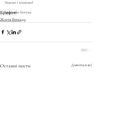
Знаємо і нищимо!
Брифінг
Братство Богуна
Життя Бригади
Останні пости
Дивитися всі