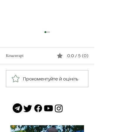
Коментарі
0.0 / 5 (0)
З турботою про св
Герої серед нас: медик
Прокоментуйте й оцініть
Хітмен