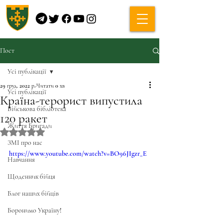
Пост
Усі публікації
29 груд. 2022 р.
Читати 0 хв
Усі публікації
Країна-терорист випустила
Військова бібліотека
120 ракет
Життя Бригади
Оцінка: NaN з 5 зірок.
ЗМІ про нас
https://www.youtube.com/watch?v=BO96JIgzr_E
Навчання
Щоденник бійця
Блог наших бійців
Боронимо Україну!