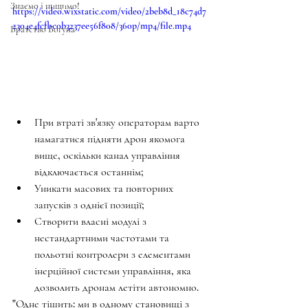
Знаємо і нищимо!
https://video.wixstatic.com/video/2beb8d_18c74d7
2304e4fcfbc0b3237ee56f808/360p/mp4/file.mp4
Братство Богуна
При втраті зв'язку операторам варто 
намагатися підняти дрон якомога 
вище, оскільки канал управління 
відключається останнім;
Уникати масових та повторних 
запусків з однієї позиції;
Створити власні модулі з 
нестандартними частотами та 
польотні контролери з елементами 
інерційної системи управління, яка 
дозволить дронам летіти автономно.
"Одне тішить: ми в одному становищі з 