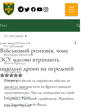
Пост
Усі публікації
5 лют. 2023 р.
Читати 1 хв
Усі публікації
Військовий розповів, чому
Військова бібліотека
ЗСУ масово втрачають
Життя Бригади
цивільні дрони на передовій
ЗМІ про нас
Оцінка: NaN з 5 зірок.
Навчання
Скоро російські та українські війська не 
зможуть використати на фронті цивільні 
Щоденник бійця
мультикоптери. Про це повідомив на своїй 
Блог наших бійців
сторінці у 
Facebook
 службовець Збройних 
сил України Сергій Флеш.
Боронимо Україну!