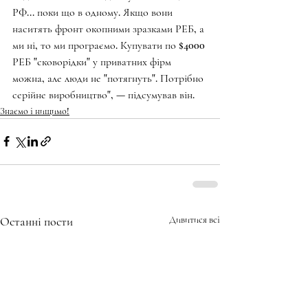
РФ... поки що в одному. Якщо вони 
наситять фронт окопними зразками РЕБ, а 
ми ні, то ми програємо. Купувати по $4000 
РЕБ "сковорідки" у приватних фірм 
можна, але люди не "потягнуть". Потрібно 
серійне виробництво", — підсумував він.
Знаємо і нищимо!
Останні пости
Дивитися всі