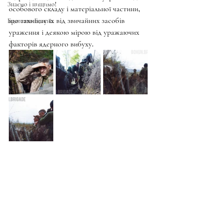
Знаємо і нищимо!
особового складу і матеріальної частини, 
що захищає їх від звичайних засобів 
Братство Богуна
ураження і деякою мірою від уражаючих 
факторів ядерного вибуху.