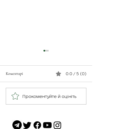
Коментарі
0.0 / 5 (0)
З турботою про св
Герої серед нас: медик
Прокоментуйте й оцініть
Хітмен