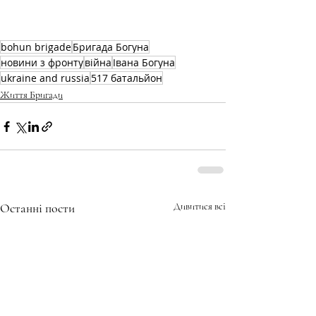
bohun brigade
Бригада Богуна
новини з фронту
війна
Івана Богуна
ukraine and russia
517 батальйон
Життя Бригади
Останні пости
Дивитися всі