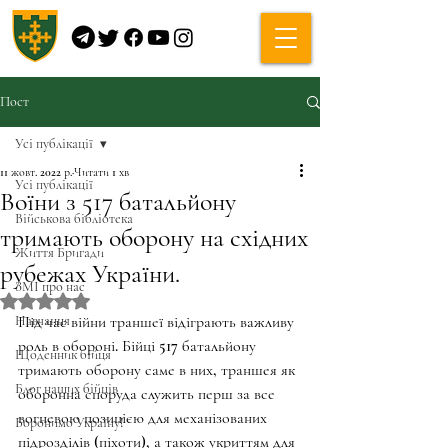
Пост
Усі публікації
11 жовт. 2022 р.
Читати 1 хв
Усі публікації
Воїни з 517 батальйону
Військова бібліотека
тримають оборону на східних
Життя Бригади
рубежах України.
ЗМІ про нас
Оцінка: NaN з 5 зірок.
Навчання
Під час війни траншеї відіграють важливу 
роль в обороні. Бійці 517 батальйону 
Щоденник бійця
тримають оборону саме в них, траншея як 
Блог наших бійців
оборонна споруда служить перш за все 
вогневою позицією для механізованих 
Боронимо Україну!
підрозділів (піхоти), а також укриттям для 