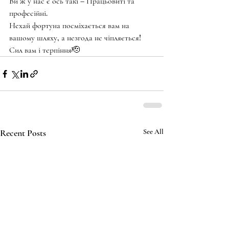
Ви ж у нас є ось такі – Працьовиті та 
професійні. 
Нехай фортуна посміхається вам на 
вашому шляху, а незгода не чіпляється!
Сил вам і терпіння🫡
Recent Posts
See All