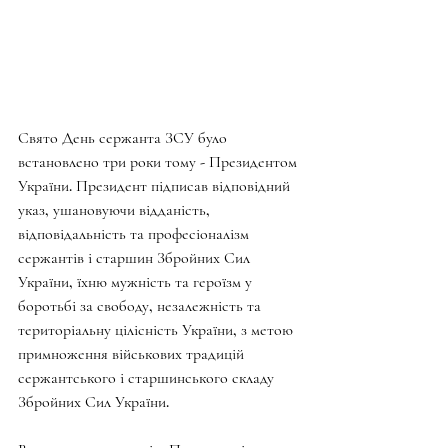
Свято День сержанта ЗСУ було 
встановлено три роки тому - Президентом 
України. Президент підписав відповідний 
указ, ушановуючи відданість, 
відповідальність та професіоналізм 
сержантів і старшин Збройних Сил 
України, їхню мужність та героїзм у 
боротьбі за свободу, незалежність та 
територіальну цілісність України, з метою 
примноження військових традицій 
сержантського і старшинського складу 
Збройних Сил України.