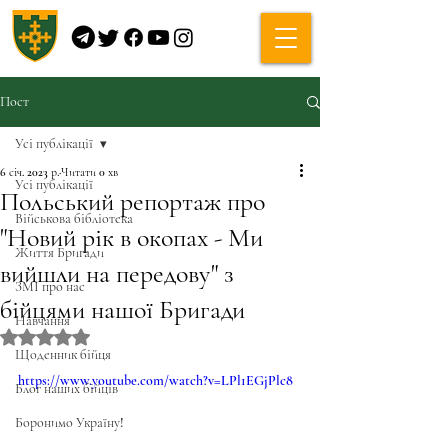
Пост
Усі публікації
6 січ. 2023 р.
Читати 0 хв
Усі публікації
Польський репортаж про
Військова бібліотека
"Новий рік в окопах - Ми
Життя Бригади
вийшли на передову" з
ЗМІ про нас
бійцями нашої Бригади
Навчання
Оцінка: NaN з 5 зірок.
Щоденник бійця
https://www.youtube.com/watch?v=LPl1EGjPlc8
Блог наших бійців
Боронимо Україну!