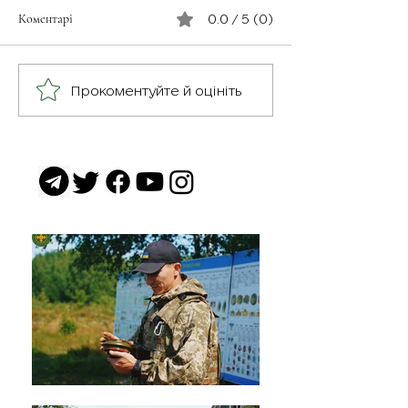
з Бельгії, який за покликом
Коментарі
0.0 / 5 (0)
серця воює за Україну в 1 обр
ТрО ім. Івана Богуна💪 ▶️
Позивний Сфінкс ▶️...
Прокоментуйте й оцініть