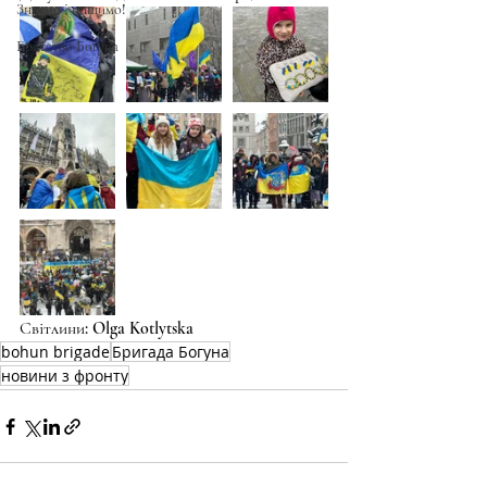
Знаємо і нищимо!
Братство Богуна
Світлини: Olga Kotlytska
bohun brigade
Бригада Богуна
новини з фронту