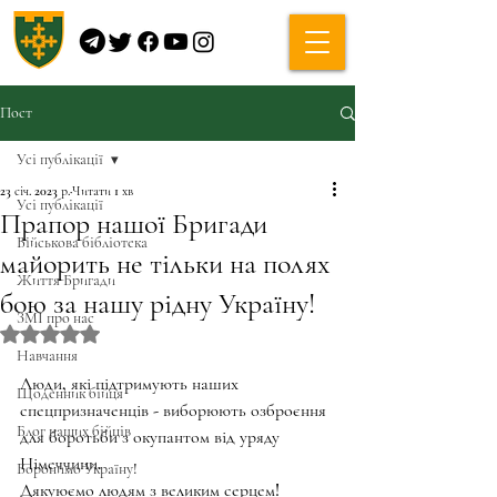
Пост
Усі публікації
23 січ. 2023 р.
Читати 1 хв
Усі публікації
Прапор нашої Бригади
Військова бібліотека
майорить не тільки на полях
Життя Бригади
бою за нашу рідну Україну!
ЗМІ про нас
Оцінка: NaN з 5 зірок.
Навчання
Люди, які підтримують наших 
Щоденник бійця
спецпризначенців - виборюють озброєння 
Блог наших бійців
для боротьби з окупантом від уряду 
Німеччини. 
Боронимо Україну!
Дякуюємо людям з великим серцем!