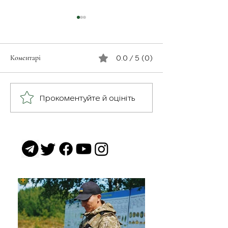
Коментарі
0.0 / 5 (0)
Незабутнє відчут
Військовослужбовець з
Прокоментуйте й оцініть
псевдо «Чех» з батальйону
«Скеля»