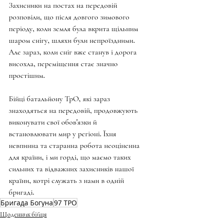
Захисники на постах на передовій 
розповіли, що після довгого зимового 
періоду, коли земля була вкрита щільним 
шаром снігу, шляхи були непроїздними. 
Але зараз, коли сніг вже станув і дорога 
висохла, переміщення стає значно 
простішим.
Бійці батальйону ТрО, які зараз 
знаходяться на передовій, продовжують 
виконувати свої обов'язки й 
встановлювати мир у регіоні. Їхня 
невпинна та старанна робота неоціненна 
для країни, і ми горді, що маємо таких 
сильних та відважних захисників нашої 
країни, котрі служать з нами в одній 
бригаді.
Бригада Богуна
97 ТРО
Щоденник бійця