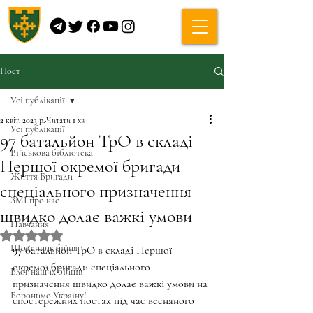
Пост
Усі публікації
2 квіт. 2023 р.
Читати 1 хв
Усі публікації
97 батальйон ТрО в складі
Військова бібліотека
Першої окремої бригади
Життя Бригади
спеціального призначення
ЗМІ про нас
швидко долає важкі умови
Навчання
Оцінка: NaN з 5 зірок.
Щоденник бійця
97 батальйон ТрО в складі Першої 
окремої бригади спеціального 
Блог наших бійців
призначення швидко долає важкі умови на 
Боронимо Україну!
спостережних постах під час весняного 