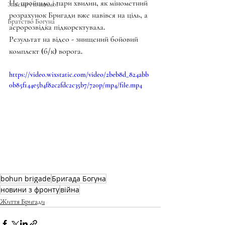
Не пройшло і пари хвилин, як мінометний 
Знаємо і нищимо!
розрахунок Бригади вже навівся на ціль, а 
Братство Богуна
аеророзвідка підкоректувала.
Результат на відео - знищений бойовий 
комплект (б/к) ворога.
https://video.wixstatic.com/video/2beb8d_824abb
0b85f144e5b4f82c2fdc2c35b7/720p/mp4/file.mp4
bohun brigade
Бригада Богуна
новини з фронту
війна
Життя Бригади