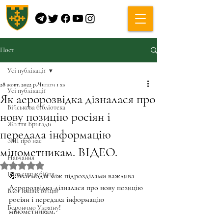
Пост
Усі публікації
28 жовт. 2022 р.
Читати 1 хв
Усі публікації
Як аеророзвідка дізналася про
Військова бібліотека
нову позицію росіян і
Життя Бригади
передала інформацію
ЗМІ про нас
мінометникам. ВІДЕО.
Навчання
Оцінка: NaN з 5 зірок.
Щоденник бійця
💪Взаємодія між підрозділами важлива
Аеророзвідка дізналася про нову позицію 
Блог наших бійців
росіян і передала інформацію 
Боронимо Україну!
мінометникам. 