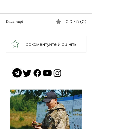
Коментарі
0.0 / 5 (0)
З турботою про св
Герої серед нас: медик
Прокоментуйте й оцініть
Хітмен