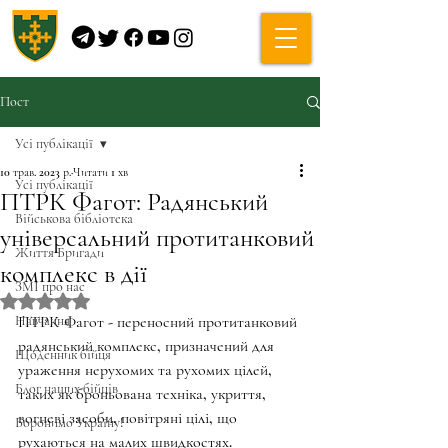
Пост
Усі публікації
10 трав. 2023 р.
Читати 1 хв
Усі публікації
ПТРК Фагот: Радянський
Військова бібліотека
універсальний протитанковий
Життя Бригади
комплекс в дії
ЗМІ про нас
Оцінка: NaN з 5 зірок.
Навчання
ПТРК Фагот - переносний протитанковий 
радянський комплекс, призначений для 
Щоденник бійця
ураження нерухомих та рухомих цілей, 
Блог наших бійців
таких як броньована техніка, укриття, 
вогневі засоби, повітряні цілі, що
Боронимо Україну!
рухаються на малих швидкостях. 