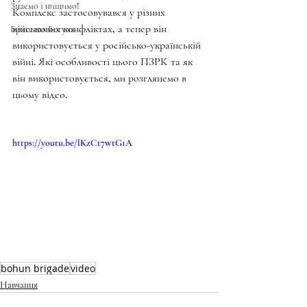
Знаємо і нищимо!
Комплекс застосовувався у різних 
військових конфліктах, а тепер він 
Братство Богуна
використовується у російсько-українській 
війні. Які особливості цього ПЗРК та як 
він використовується, ми розглянемо в 
цьому відео.
https://youtu.be/lKzCt7wtG1A
bohun brigade
video
Навчання