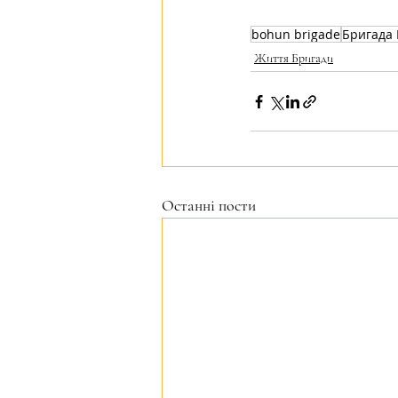
bohun brigade
Бригада 
Життя Бригади
Останні пости