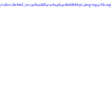
com/video/2beb8d_70e330baaddf4c2c8a4d24cd8dd88836/480p/mp4/file.m