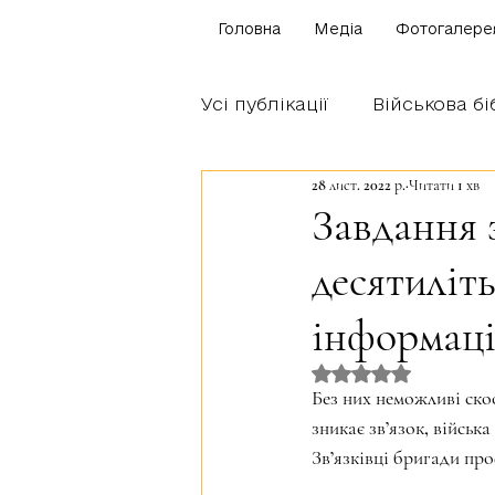
Головна
Медіа
Фотогалере
Усі публікації
Військова бі
28 лист. 2022 р.
Читати 1 хв
Щоденник бійця
Блог
Завдання 
десятиліть
Братство Богуна
інформаці
Оцінка: NaN з 5 
Без них неможливі скоо
зникає зв’язок, військ
Зв’язківці бригади про