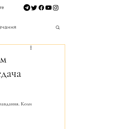
re
вчання
 нищимо!
ом
едача
 завдання. Коли 