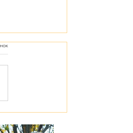
інок
ботою про своїх