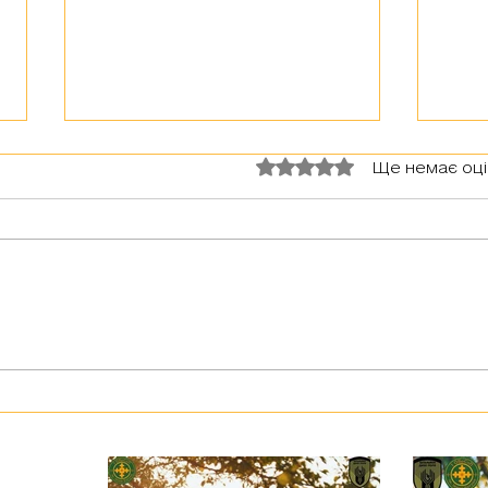
Оцінка: 0 з 5 зірок.
Ще немає оц
З тур
Герої серед нас: медик Хітмен