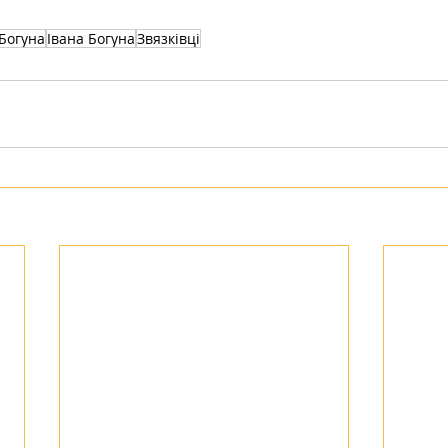
Богуна
Івана Богуна
Звязківці