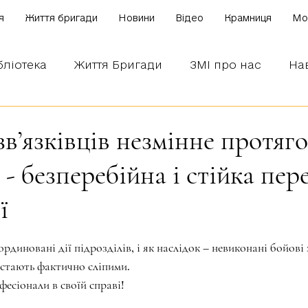
я
Життя бригади
Новини
Відео
Крамниця
Mo
бліотека
Життя Бригади
ЗМІ про нас
На
 наших бійців
Боронимо Україну!
Знаємо і
зв’язківців незмінне протяг
 - безперебійна і стійка пер
ї
зірок.
рдиновані дії підрозділів, і як наслідок – невиконані бойові
а стають фактично сліпими.
фесіонали в своїй справі!