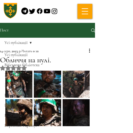
Пост
Усі публікації
14 серп. 2023 р.
Читати 0 хв
Усі публікації
Обличчя на нулі.
Військова бібліотека
Оцінка: NaN з 5 зірок.
Життя Бригади
ЗМІ про нас
Навчання
Щоденник бійця
Блог наших бійців
Боронимо Україну!