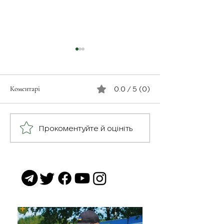
Коментарі
0.0 / 5 (0)
З турботою про св
Герої серед нас: медик
Прокоментуйте й оцініть
Хітмен