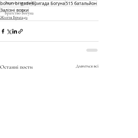
Знаємо і нищимо!
bohun brigade
Бригада Богуна
515 батальйон
Залізні вовки
Братство Богуна
Життя Бригади
Останні пости
Дивитися всі