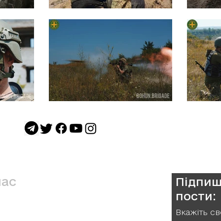
нас
Підпиш
пости:
а Окрема Бригада ТрО ім. Івана
Вкажіть св