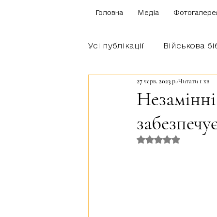
Головна
Медіа
Фотогалере
Усі публікації
Військова бі
27 черв. 2023 р.
Читати 1 хв
Щоденник бійця
Блог
Незамінні
забезпечує
Братство Богуна
Оцінка: NaN з 5 