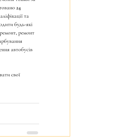
товано 24 
аліфікації та 
одити будь-які 
ремонт, ремонт 
арбування 
ення автобусів 
ати свої 