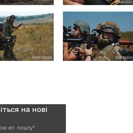
іться на нові
ою ел. пошту*