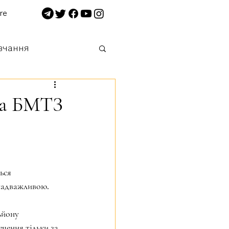
re
вчання
 нищимо!
ота БМТЗ
ься 
 надважливою.
ьйону 
чення тільки за 