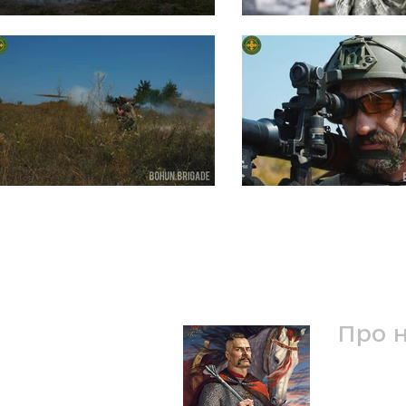
Про 
Ми - 1-ш
Богуна.