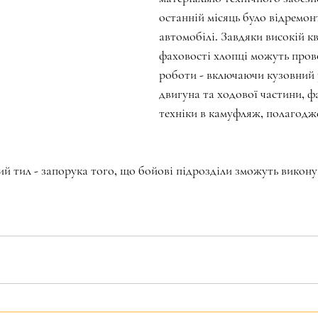
останній місяць було відремон
автомобілі. Завдяки високій кв
фаховості хлопці можуть пров
роботи - включаючи кузовний 
двигуна та ходової частини, ф
техніки в камуфляж, полагодж
й тил - запорука того, що бойові підрозділи зможуть виконув