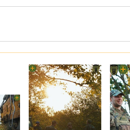
З тур
Герої серед нас: медик Хітмен