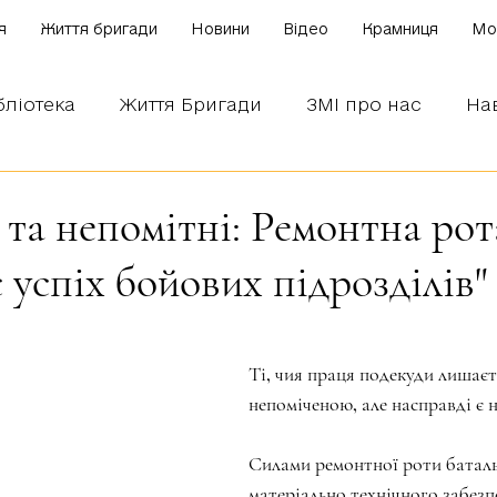
я
Життя бригади
Новини
Відео
Крамниця
Mo
бліотека
Життя Бригади
ЗМІ про нас
На
 наших бійців
Боронимо Україну!
Знаємо і
 та непомітні: Ремонтна р
 успіх бойових підрозділів"
зірок.
Ті, чия праця подекуди лишаєт
непоміченою, але насправді є
Силами ремонтної роти батал
матеріально технічного забезпе