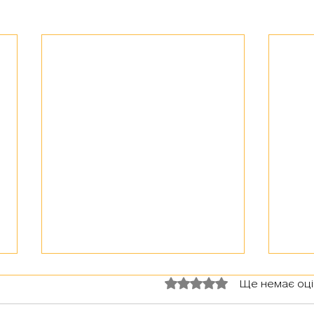
Оцінка: 0 з 5 зірок.
Ще немає оц