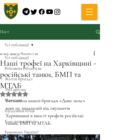
Пост
Усі публікації
11 вер. 2022 р.
Читати 1 хв
Усі публікації
Наші трофеї на Харківщині -
Військова бібліотека
російські танки, БМП та
Життя Бригади
МТЛБ
ЗМІ про нас
Оцінка: NaN з 5 зірок.
Навчання
Батальйон нашої бригади «Дике поле» 
взяв на звільненій від окупантів 
Щоденник бійця
Харківщині в якості трофеїв російські 
Блог наших бійців
танки, БМП та МТЛБ. 
Боронимо Україну!