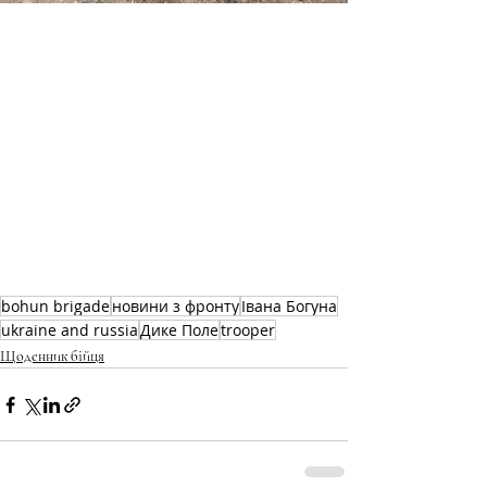
bohun brigade
новини з фронту
Івана Богуна
ukraine and russia
Дике Поле
trooper
Щоденник бійця