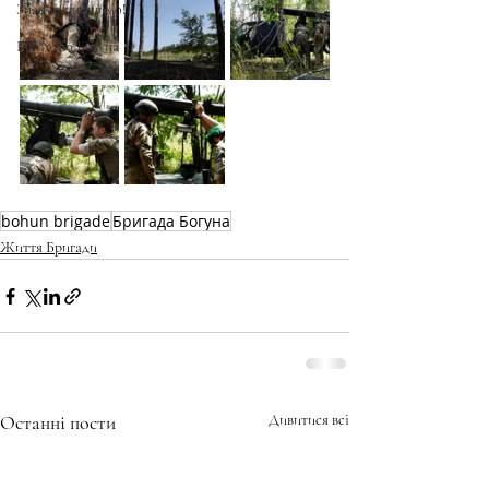
Знаємо і нищимо!
Братство Богуна
bohun brigade
Бригада Богуна
Життя Бригади
Останні пости
Дивитися всі