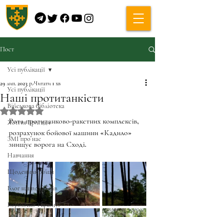
Пост
Усі публікації
29 лип. 2023 р.
Читати 1 хв
Усі публікації
Наші протитанкісти
Військова бібліотека
Оцінка: NaN з 5 зірок.
Рота протитанково-ракетних комплексів, 
Життя Бригади
розрахунок бойової машини «Кадило» 
ЗМІ про нас
знищує ворога на Сході.
Навчання
Щоденник бійця
Блог наших бійців
Боронимо Україну!