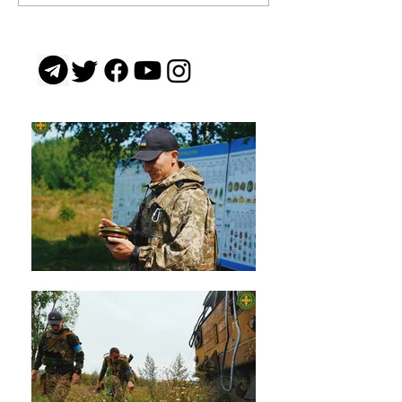
Хітмен