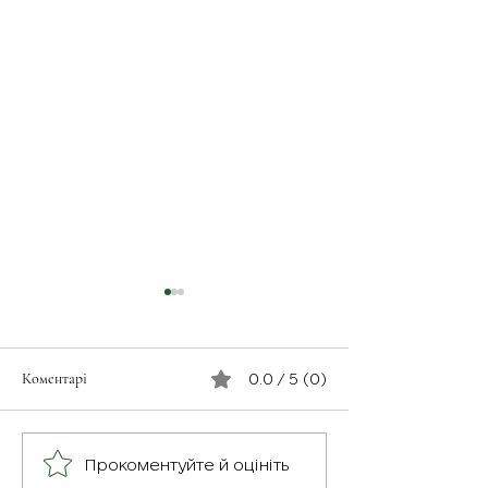
Коментарі
0.0 / 5 (0)
З турботою про св
Герої серед нас: медик
Прокоментуйте й оцініть