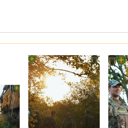
З тур
Герої серед нас: медик Хітмен