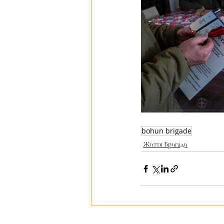
bohun brigade
Життя Бригади