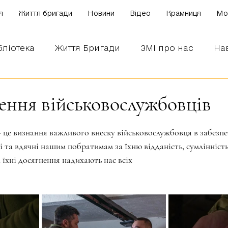
я
Життя бригади
Новини
Відео
Крамниця
Mo
бліотека
Життя Бригади
ЗМІ про нас
На
 наших бійців
Боронимо Україну!
Знаємо і
ння військовослужбовців
зірок.
- це визнання важливого внеску військовослужбовця в забезпе
 та вдячні нашим побратимам за їхню відданість, сумлінність
 їхні досягнення надихають нас всіх