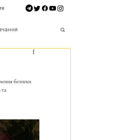
re
вчання
 нищимо!
чення безпеки 
 та 