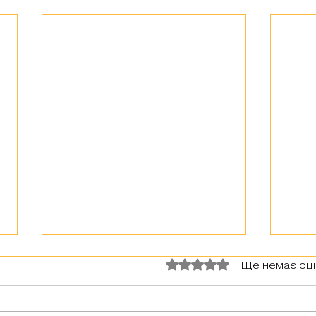
Оцінка: 0 з 5 зірок.
Ще немає оц