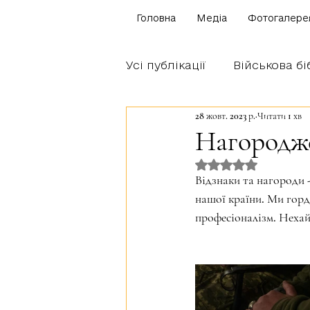
Головна
Медіа
Фотогалере
Усі публікації
Військова бі
28 жовт. 2023 р.
Читати 1 хв
Щоденник бійця
Блог
Нагородже
Оцінка: NaN з 5 
Братство Богуна
Відзнаки та нагороди 
нашої країни. Ми горді
професіоналізм. Нехай