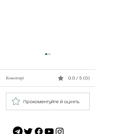
Коментарі
0.0 / 5 (0)
Незабутнє відчут
Військовослужбовець з
Прокоментуйте й оцініть
псевдо «Чех» з батальйону
«Скеля»