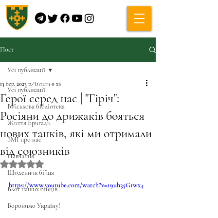
Пост
Усі публікації
13 бер. 2023 р.
Читати 0 хв
Усі публікації
Герої серед нас | "Гіріч":
Військова бібліотека
Росіяни до дрижаків бояться
Життя Бригади
нових танків, які ми отримали
ЗМІ про нас
від союзників
Навчання
Оцінка: NaN з 5 зірок.
Щоденник бійця
https://www.youtube.com/watch?v=19uh35G1wx4
Блог наших бійців
Боронимо Україну!