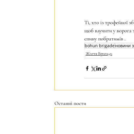
Ті, хто із трофейної з
щоб влучити у ворога т
спину побратимів .
bohun brigade
новини з
Життя Бригади
Останні пости