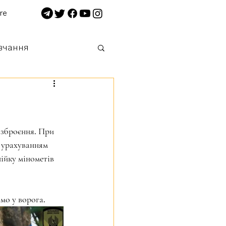
re
вчання
 нищимо!
озброєння. При 
 урахуванням 
ійку мінометів 
о у ворога. 