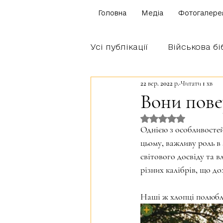
Головна
Медіа
Фотогалере
Усі публікації
Військова бі
22 вер. 2022 р.
Читати 1 хв
Щоденник бійця
Блог
Вони пове
Оцінка: NaN з 5 
Братство Богуна
Однією з особливостей
цьому, важливу роль в
світового досвіду та в
різних калібрів, що д
Наші ж хлопці полюбля