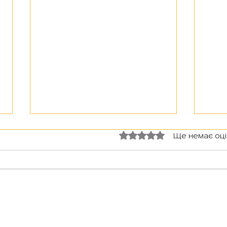
Оцінка: 0 з 5 зірок.
Ще немає оц
З тур
Герої серед нас: медик Хітмен