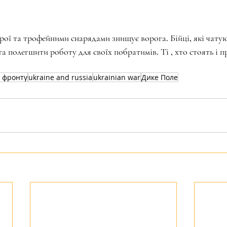
брої та трофейними снарядами знищує ворога. Бійці, які чатуют
а полегшити роботу для своїх побратимів. Ті , хто стоять і 
 фронту
ukraine and russia
ukrainian war
Дике Поле