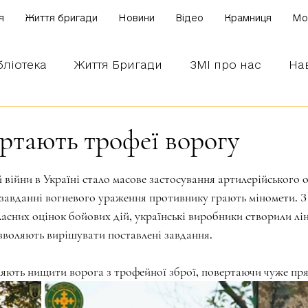
я
Життя бригади
Новини
Відео
Крамниця
Mo
бліотека
Життя Бригади
ЗМІ про нас
На
 наших бійців
Боронимо Україну!
Знаємо і
ртають трофеї ворогу
зірок.
 війни в Україні стало масове застосування артилерійського 
 завданні вогневого ураження противнику грають міномети. З
ласних оцінок бойових дій, українські виробники створили лін
озволяють вирішувати поставлені завдання.
ють нищити ворога з трофейної зброї, повертаючи чуже прям