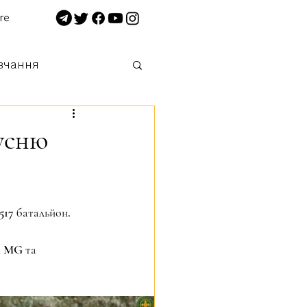
re
вчання
 нищимо!
русню
517 батальйон.
й MG та 