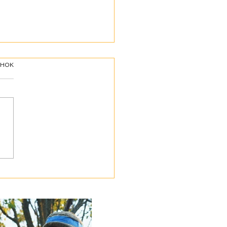
інок
іл Нацспротиву