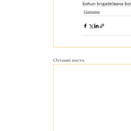
bohun brigade
Івана Бо
Навчання
Останні пости