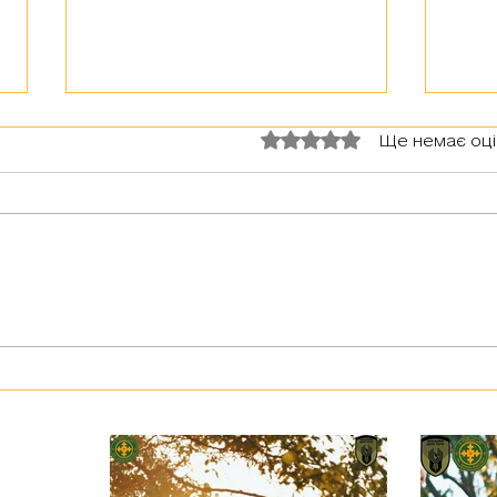
Оцінка: 0 з 5 зірок.
Ще немає оц
Вишк
Воїни 1 обр Сил ТрО ЗС України
ім. Івана Богуна вправлялися у
стрільбі з дробовиків по
тарілках