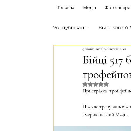
Головна
Медіа
Фотогалере
Усі публікації
Військова бі
9 жовт. 2022 р.
Читати 1 хв
Щоденник бійця
Блог
Бійці 517
трофейно
Братство Богуна
Оцінка: NaN з 5 
Пристрілка  тройфейно
Під час тренувань від
американський М240.