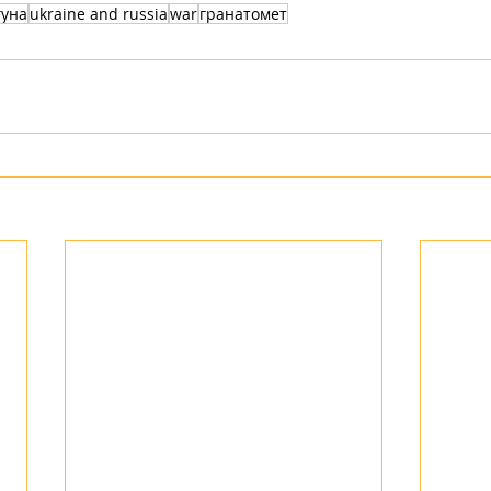
гуна
ukraine and russia
war
гранатомет