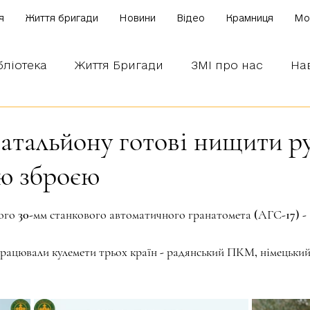
я
Життя бригади
Новини
Відео
Крамниця
Mo
бліотека
Життя Бригади
ЗМІ про нас
На
 наших бійців
Боронимо Україну!
Знаємо і
 батальйону готові нищити 
ю зброєю
зірок.
го 30-мм станкового автоматичного гранатомета (АГС-17) - 
працювали кулемети трьох країн - радянський ПКМ, німецьки