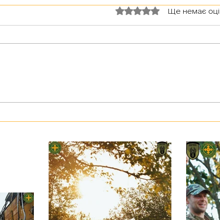
Оцінка: 0 з 5 зірок.
Ще немає оц
Незаб
Військовослужбовець з псевдо
«Чех» з батальйону «Скеля»