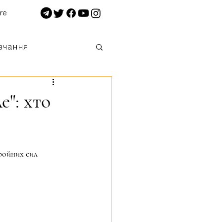
re
вчання
 нищимо!
": хто
ройних сил 