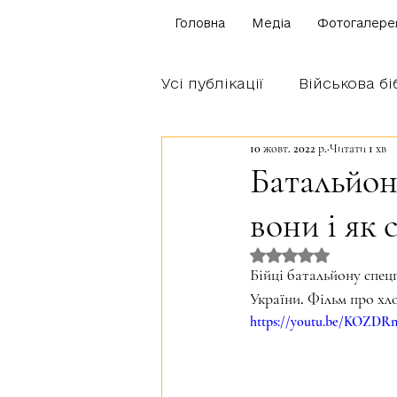
Головна
Медіа
Фотогалере
Усі публікації
Військова бі
10 жовт. 2022 р.
Читати 1 хв
Щоденник бійця
Блог
Батальйон
вони і як
Братство Богуна
Оцінка: NaN з 5 
Бійці батальйону спец
України. Фільм про хлоп
https://youtu.be/KOZD