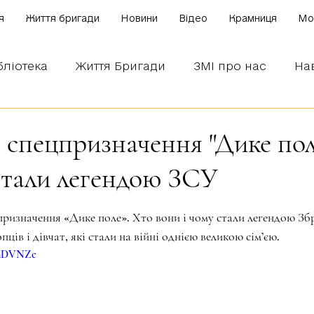
я
Життя бригади
Новини
Відео
Крамниця
Mo
бліотека
Життя Бригади
ЗМІ про нас
На
 наших бійців
Боронимо Україну!
Знаємо і
 спецпризначення "Дике поле
 стали легендою ЗСУ
зірок.
призначення «Дике поле». Хто вони і чому стали легендою Зб
ців і дівчат, які стали на війні однією великою сім’єю. 
RnDVNZc