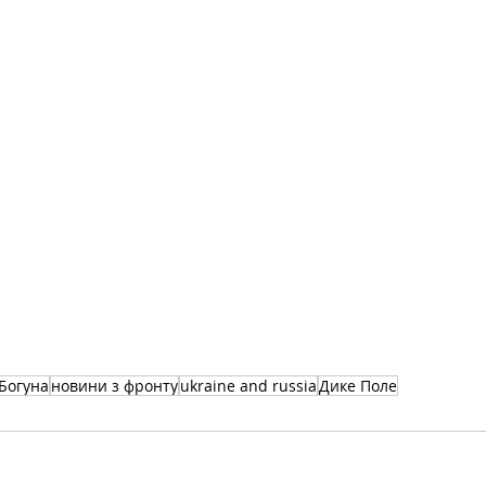
Богуна
новини з фронту
ukraine and russia
Дике Поле