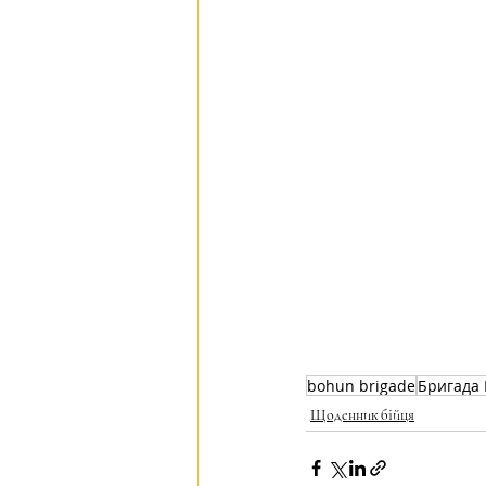
bohun brigade
Бригада 
Щоденник бійця