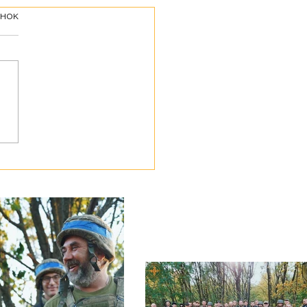
інок
утнє відчуття