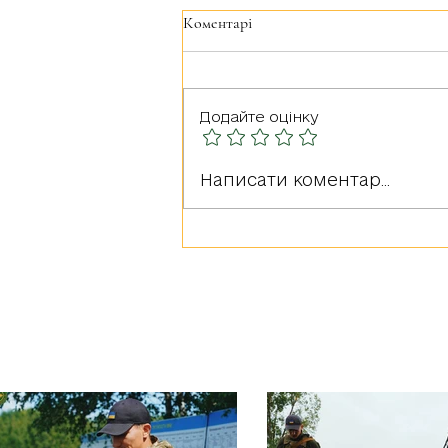
Коментарі
Додайте оцінку
Щиро вітаємо усіх з Днем
Написати коментар...
Гідності та Свободи!