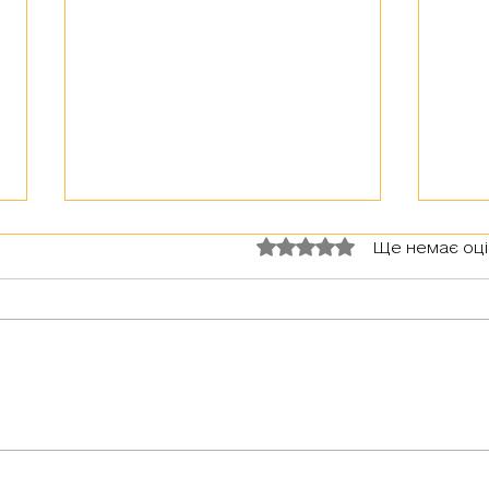
Оцінка: 0 з 5 зірок.
Ще немає оц
Вітаємо із Днем Захисників й
Шанов
Захисниць України!
радіо