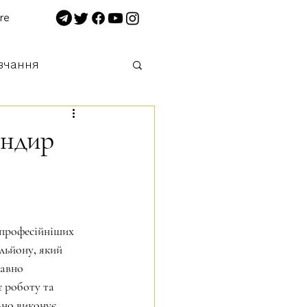
re
вчання
 нищимо!
андир
професійніших 
льйону, який 
авно 
 роботу та 
ьно виконує 