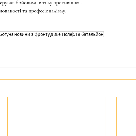
ерував бойовими в тилу противника .
ованості та професіоналізму.
Богуна
новини з фронту
Дике Поле
518 батальйон