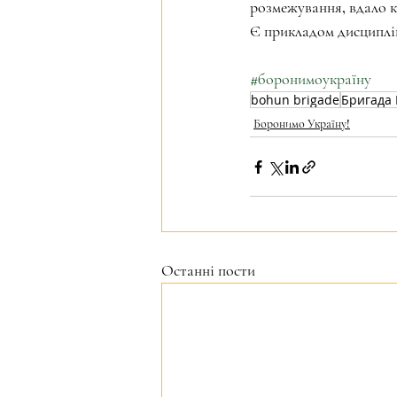
розмежування, вдало к
Є прикладом дисциплін
#боронимоукраїну
bohun brigade
Бригада 
Боронимо Україну!
Останні пости