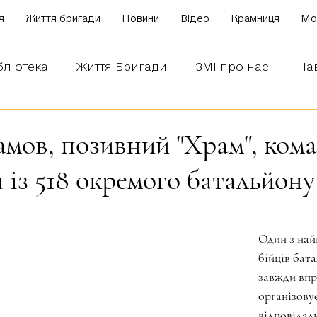
я
Життя бригади
Новини
Відео
Крамниця
Mo
бліотека
Життя Бригади
ЗМІ про нас
На
 наших бійців
Боронимо Україну!
Знаємо і
мов, позивний "Храм", ком
 із 518 окремого батальйону
зірок.
Один з най
бійців бата
завжди впр
організовує
відповідал