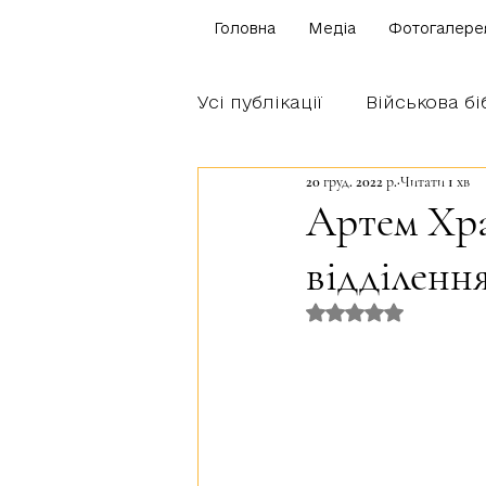
Головна
Медіа
Фотогалере
Усі публікації
Військова бі
20 груд. 2022 р.
Читати 1 хв
Щоденник бійця
Блог
Артем Хра
відділення
Братство Богуна
Оцінка: NaN з 5 