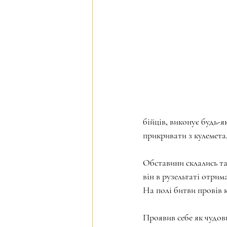
бійців, виконує будь-я
прикривати з кулемета.
Обставини склались та
він в рузельтаті отрим
На полі битви провів 
Проявив себе як чудов