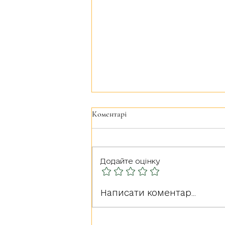
Коментарі
Додайте оцінку
Герої серед нас: Оксана
Написати коментар...
Олександрівна