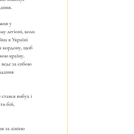
дання.
жив у 
у легіоні, коли 
̆на в Україні 
за кордону, щоб 
ою країну.
 веде за собою 
авдання 
стався вибух і 
и бій.
я за лінією 