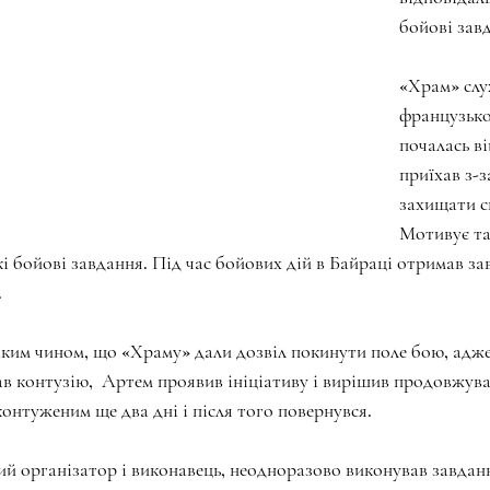
бойові зав
«Храм» слу
французьком
почалась віи
приїхав з-
захищати св
Мотивує та
кі бойові завдання. Під час бойових дій в Байраці отримав з
 
ким чином, що «Храму» дали дозвіл покинути поле бою, адже 
ав контузію,  Артем проявив ініціативу і вирішив продовжуват
контуженим ще два дні і після того повернувся.
ий організатор і виконавець, неодноразово виконував завданн