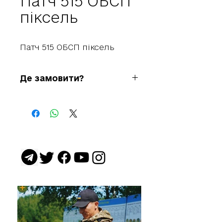
Патч 515 ОБСП
піксель
Патч 515 ОБСП піксель
Де замовити?
+38 050 812 81 81