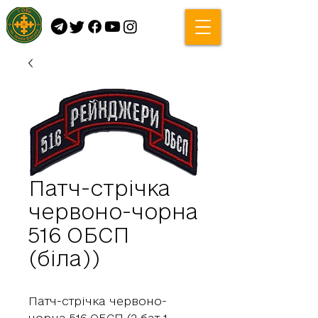
Патч-стрічка
червоно-чорна
516 ОБСП
(біла))
Патч-стрічка червоно-