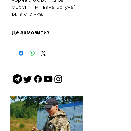
чорна
516 ОБСП (2 бат 1
ОБрСпП ім. Івана Богуна)
Біла стрічка.
Де замовити?
+38 068 005 7500