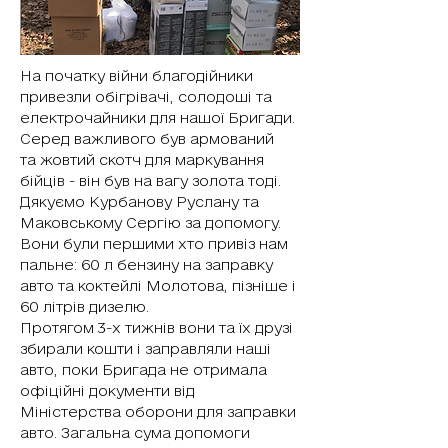
На початку війни благодійники 
привезли обігрівачі, солодоші та 
електрочайники для нашої Бригади. 
Серед важливого був армований  
та жовтий 
скотч
 для маркування 
бійців - він був на вагу золота тоді.
Дякуємо Курбанову Руслану та 
Маковському Сергію за допомогу.
Вони були першими хто привіз нам 
пальне: 60 л бензину на заправку 
авто та коктейлі Молотова, пізніше і 
60 літрів дизелю. 
Протягом 3-х тижнів вони та їх друзі 
збирали кошти і заправляли наші 
авто, поки Бригада не отримала 
офіційні документи від 
Міністерства оборони для заправки 
авто. Загальна сума допомоги 