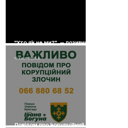
"Хто як не ми?", — позивний
"Ганджубас" про свій вибір
18 вер. 2025 р.
Повідом про корупційний