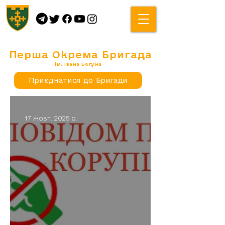
Перша Окрема Бригада
ім. Івана Богуна
Приєднатися до Бригади
17 жовт. 2025 р.