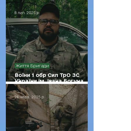
Бригади Богуна є Бембі
8 лип. 2025 р.
Життя Бригади
Воїни 1 обр Сил ТрО ЗС
України ім. Івана Богуна
вправлялися у стрільбі з
дробовиків по тарілках
24 черв. 2025 р.