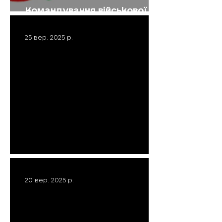
Командування військової
частини А4044 нагадує:
25 вер. 2025 р.
Герої серед нас: Сфінкс
20 вер. 2025 р.