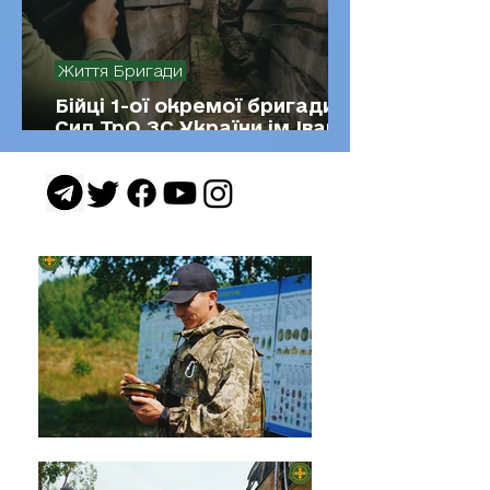
Життя Бригади
Бійці 1-ої окремої бригади
Сил ТрО ЗС України ім.Івана
Богуна тренувалися
штурмувати ворожі окопи