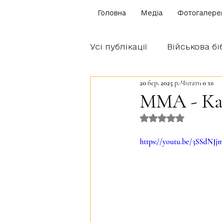
Головна
Медіа
Фотогалере
Усі публікації
Військова бі
20 бер. 2025 р.
Читати 0 хв
Щоденник бійця
Блог
MMA - Кап
Оцінка: NaN з 5 
Братство Богуна
https://youtu.be/3SSdNJj