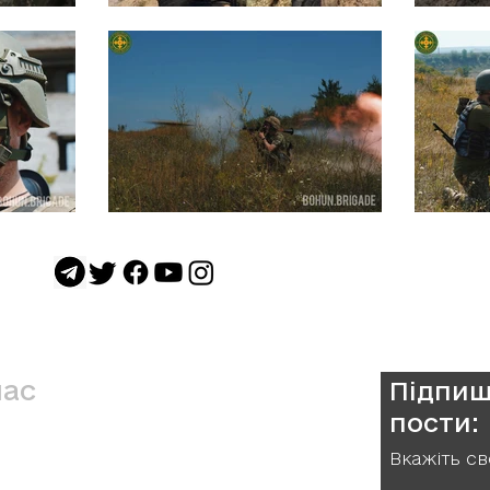
нас
Підпиш
пости:
а Окрема Бригада ТрО ім. Івана
Вкажіть св