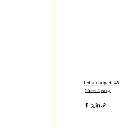
bohun brigade
43
Життя Бригади