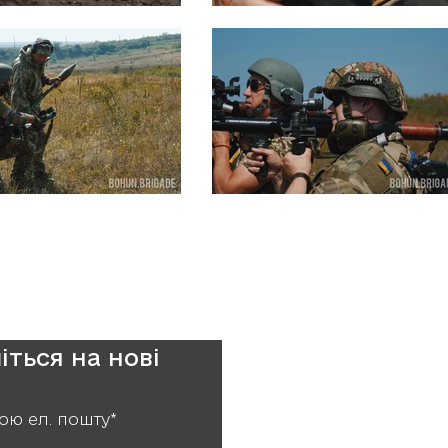
іться на нові
ою ел. пошту*