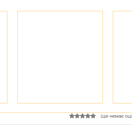
Оцінка: 0 з 5 зірок.
Ще немає оц