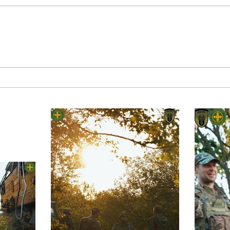
З тур
Герої серед нас: медик Хітмен