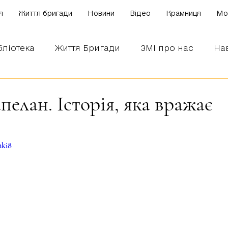
я
Життя бригади
Новини
Відео
Крамниця
Mo
бліотека
Життя Бригади
ЗМІ про нас
На
 наших бійців
Боронимо Україну!
Знаємо і
елан. Історія, яка вражає
зірок.
mki8