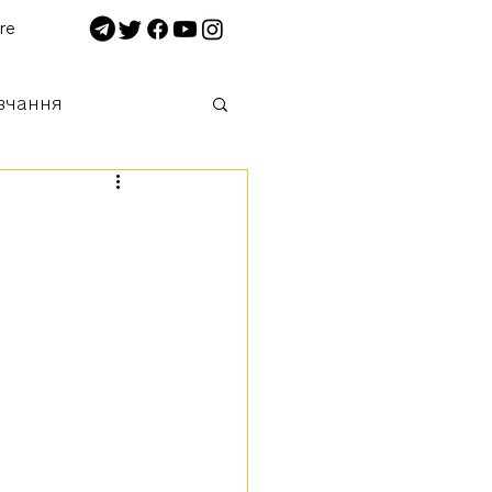
re
вчання
 нищимо!