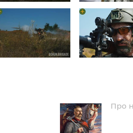
Про 
Ми - 1-ш
Богуна.