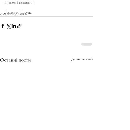
Знаємо і нищимо!
Братство Богуна
Життя Бригади
Останні пости
Дивитися всі