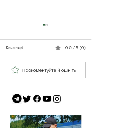
Коментарі
0.0 / 5 (0)
З турботою про св
Герої серед нас: медик
Прокоментуйте й оцініть
Хітмен