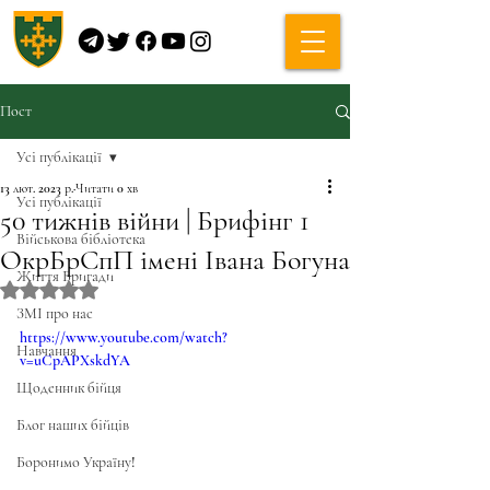
Пост
Усі публікації
13 лют. 2023 р.
Читати 0 хв
Усі публікації
50 тижнів війни | Брифінг 1
Військова бібліотека
ОкрБрСпП імені Івана Богуна
Життя Бригади
Оцінка: NaN з 5 зірок.
ЗМІ про нас
https://www.youtube.com/watch?
Навчання
v=uCpAPXskdYA
Щоденник бійця
Блог наших бійців
Боронимо Україну!