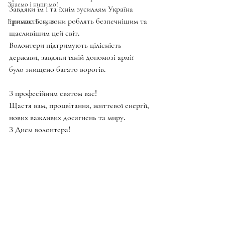
Знаємо і нищимо!
Завдяки їм і та їхнім зусиллям Україна 
тримається, вони роблять безпечнішим та 
Братство Богуна
щасливішим цей світ. 
Волонтери підтримують цілісність 
держави, завдяки їхній допомозі армії  
було знищено багато ворогів. 
З професійним святом вас!
Щастя вам, процвітання, життєвої енергії, 
нових важливих досягнень та миру. 
З Днем волонтера!