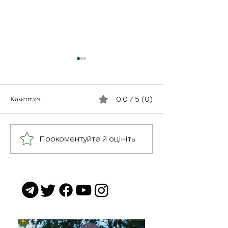
Коментарі
0.0 / 5 (0)
З турботою про св
Герої серед нас: медик
Прокоментуйте й оцініть
Хітмен