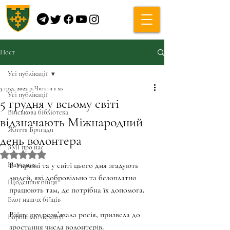
Пост
Усі публікації
5 груд. 2022 р.
Читати 1 хв
Усі публікації
5 грудня у всьому світі
Військова бібліотека
відзначають Міжнародний
Життя Бригади
день волонтера
ЗМІ про нас
Оцінка: NaN з 5 зірок.
Навчання
В Україні та у світі цього дня згадують 
людей, які добровільно та безоплатно 
Щоденник бійця
працюють там, де потрібна їх допомога. 
Блог наших бійців
Війну яку розв’язала росія, призвела до 
Боронимо Україну!
зростання числа волонтерів. 