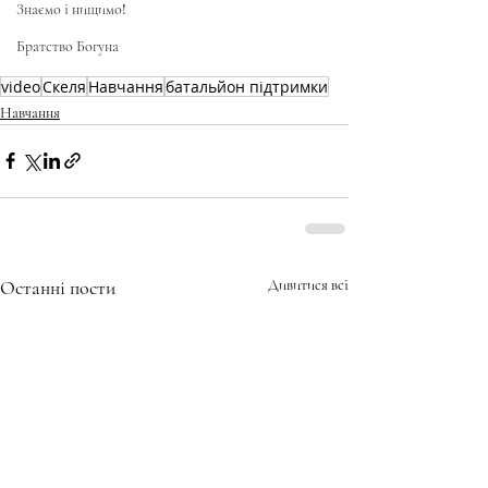
Знаємо і нищимо!
Братство Богуна
video
Скеля
Навчання
батальйон підтримки
Навчання
Останні пости
Дивитися всі