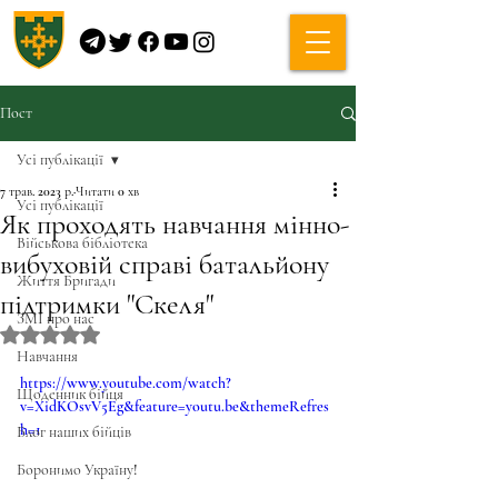
Пост
Усі публікації
7 трав. 2023 р.
Читати 0 хв
Усі публікації
Як проходять навчання мінно-
Військова бібліотека
вибуховій справі батальйону
Життя Бригади
підтримки "Скеля"
ЗМІ про нас
Оцінка: NaN з 5 зірок.
Навчання
https://www.youtube.com/watch?
Щоденник бійця
v=XidKOsvV5Eg&feature=youtu.be&themeRefres
h=1
Блог наших бійців
Боронимо Україну!