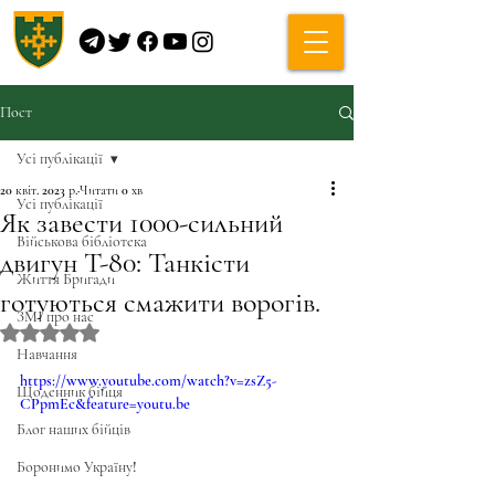
Пост
Усі публікації
20 квіт. 2023 р.
Читати 0 хв
Усі публікації
Як завести 1000-сильний
Військова бібліотека
двигун Т-80: Танкісти
Життя Бригади
готуються смажити ворогів.
ЗМІ про нас
Оцінка: NaN з 5 зірок.
Навчання
https://www.youtube.com/watch?v=zsZ5-
Щоденник бійця
CPpmEc&feature=youtu.be
Блог наших бійців
Боронимо Україну!