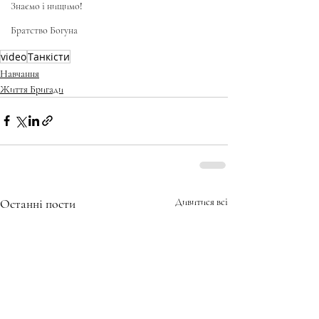
Знаємо і нищимо!
Братство Богуна
video
Танкісти
Навчання
Життя Бригади
Останні пости
Дивитися всі