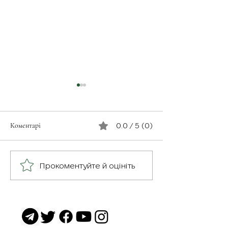
Коментарі
0.0 / 5 (0)
З турботою про св
Герої серед нас: медик
Прокоментуйте й оцініть
Хітмен