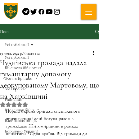
Пост
Усі публікації
13 жовт. 2022 р.
Читати 1 хв
Усі публікації
Чуднівська громада надала
Військова бібліотека
гуманітарну допомогу
Життя Бригади
деокупованому Мартовому, що
ЗМІ про нас
на Харківщині
Навчання
Оцінка: NaN з 5 зірок.
Щоденник бійця
Перша окрема бригада спеціального 
призначення імені Богуна разом з 
Блог наших бійців
громадами Житомирщини в рамках 
Боронимо Україну!
ініціативи  "Одна країна. Від громади до 