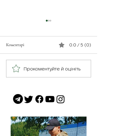
Коментарі
0.0 / 5 (0)
З турботою про св
Герої серед нас: медик
Прокоментуйте й оцініть
Хітмен