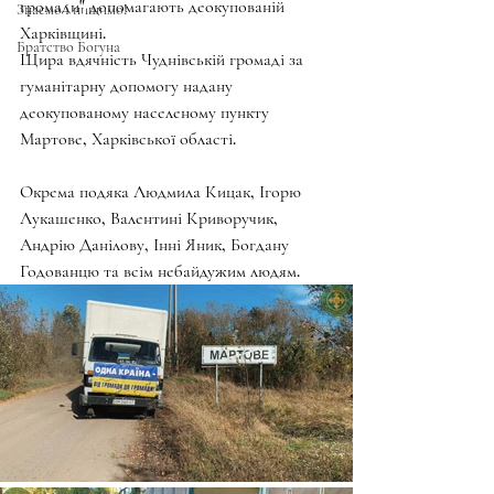
громади" допомагають деокупованій 
Знаємо і нищимо!
Харківщині. 
Братство Богуна
Щира вдячність Чуднівській громаді за 
гуманітарну допомогу надану 
деокупованому населеному пункту 
Мартове, Харківської області. 
Окрема подяка Людмила Кицак, Ігорю 
Лукашенко, Валентині Криворучик, 
Андрію Данілову, Інні Яник, Богдану 
Годованцю та всім небайдужим людям.