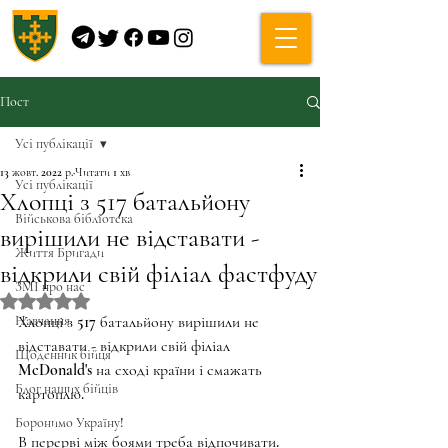
Пост
Усі публікації
13 жовт. 2022 р.
Читати 1 хв
Усі публікації
Хлопці з 517 батальйону
Військова бібліотека
вирішили не відставати -
Життя Бригади
відкрили свій філіал фастфуду
ЗМІ про нас
Оцінка: NaN з 5 зірок.
Навчання
Хлопці з 517 батальйону вирішили не 
відставати - відкрили свій філіал 
Щоденник бійця
McDonald's на сході країни і смажать 
Блог наших бійців
картоплю.
Боронимо Україну!
В перерві між боями треба відпочивати.