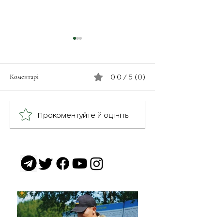
Коментарі
0.0 / 5 (0)
Незабутнє відчут
Військовослужбовець з
Прокоментуйте й оцініть
псевдо «Чех» з батальйону
«Скеля»