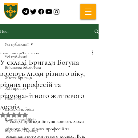
Пост
Усі публікації
2 жовт. 2022 р.
Читати 1 хв
Усі публікації
У складі Бригади Богуна
Військова бібліотека
воюють люди різного віку,
Життя Бригади
різних професій та
ЗМІ про нас
різмонанітного життєвого
Навчання
досвід
Щоденник бійця
Оцінка: NaN з 5 зірок.
Блог наших бійців
У складі Бригади Богуна воюють люди 
різного віку, різних професій та 
Боронимо Україну!
різмонанітного життєвого досвіду. Всіх 