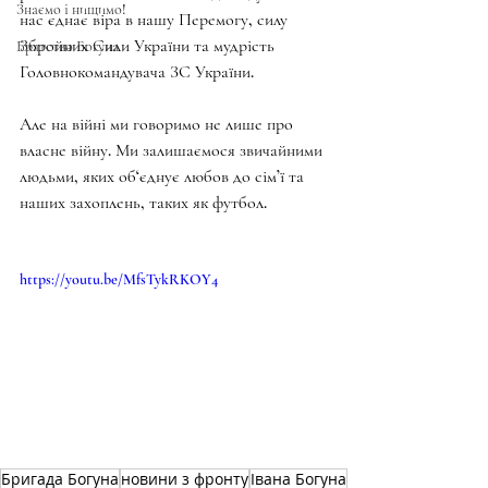
Знаємо і нищимо!
нас єднає віра в нашу Перемогу, силу 
Збройних Сили України та мудрість 
Братство Богуна
Головнокомандувача ЗС України. 
Але на війні ми говоримо не лише про 
власне війну. Ми залишаємося звичайними 
людьми, яких об‘єднує любов до сім’ї та 
наших захоплень, таких як футбол. 
https://youtu.be/MfsTykRKOY4
Бригада Богуна
новини з фронту
Івана Богуна