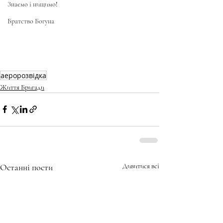
Знаємо і нищимо!
Братство Богуна
аеророзвідка
Життя Бригади
Останні пости
Дивитися всі