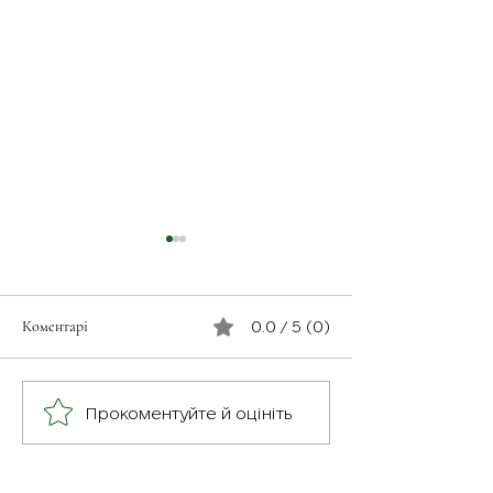
Коментарі
0.0 / 5 (0)
З турботою про св
Герої серед нас: медик
Прокоментуйте й оцініть
Хітмен