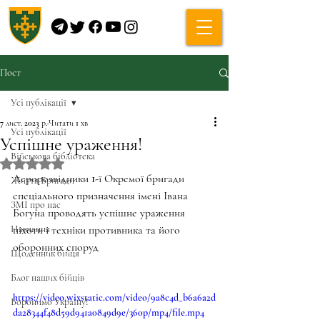
Пост
Усі публікації
7 лист. 2023 р.
Читати 1 хв
Усі публікації
Успішне ураження!
Військова бібліотека
Оцінка: NaN з 5 зірок.
Аеророзвідники 1-ї Окремої бригади 
Життя Бригади
спеціального призначення імені Івана 
ЗМІ про нас
Богуна проводять успішне ураження 
Навчання
піхоти і техніки противника та його 
оборонних споруд 
Щоденник бійця
Блог наших бійців
https://video.wixstatic.com/video/9a8c4d_b6a6a2d
Боронимо Україну!
da28344f48d59d941a0849d9e/360p/mp4/file.mp4