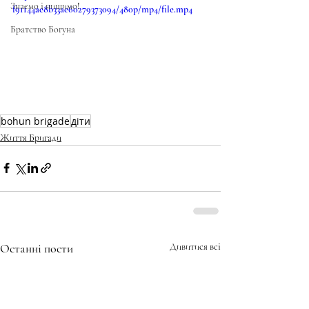
Знаємо і нищимо!
f91144ae8b33ae60279373094/480p/mp4/file.mp4
Братство Богуна
bohun brigade
діти
Життя Бригади
Останні пости
Дивитися всі