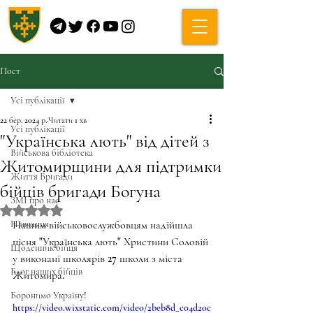
Пост
Усі публікації
22 бер. 2024 р.
Читати 1 хв
Усі публікації
"Українська лють" від дітей з
Військова бібліотека
Житомирщини для підтримки
Життя Бригади
бійців бригади Богуна
ЗМІ про нас
Оцінка: NaN з 5 зірок.
Навчання
Нашим військовослужбовцям надійшла 
пісня "Українська лють" Христини Соловій 
Щоденник бійця
у виконані школярів 27 школи з міста 
Блог наших бійців
Житомира.
Боронимо Україну!
https://video.wixstatic.com/video/2beb8d_c04d20c