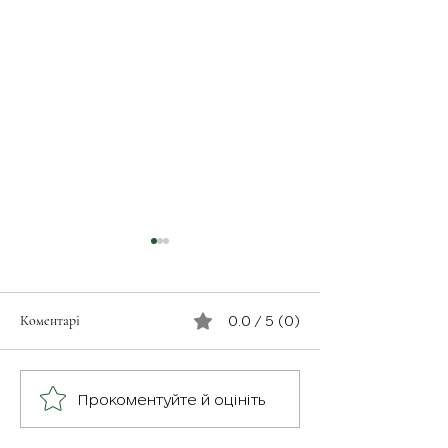
Коментарі
0.0 / 5 (0)
З турботою про св
Герої серед нас: медик
Прокоментуйте й оцініть
Хітмен