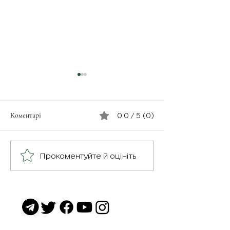
Коментарі
0.0 / 5 (0)
З турботою про своїх
Герої серед нас: 
Прокоментуйте й оцініть