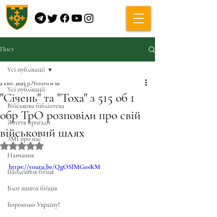
Пост
Усі публікації
2 квіт. 2025 р.
Читати 0 хв
Усі публікації
"Січень" та "Тоха" з 515 об 1
Військова бібліотека
обр ТрО розповіли про свій
Життя Бригади
військовий шлях
ЗМІ про нас
Оцінка: NaN з 5 зірок.
Навчання
https://youtu.be/QgOSlMG0sKM
Щоденник бійця
Блог наших бійців
Боронимо Україну!