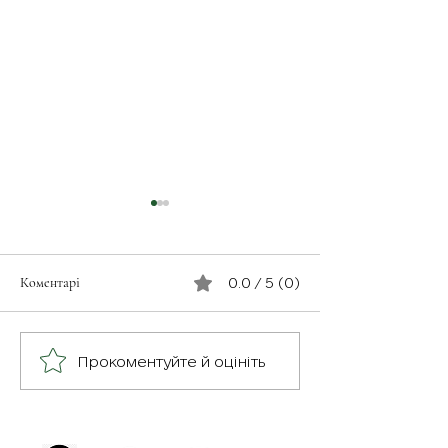
Коментарі
0.0 / 5 (0)
З турботою про св
Герої серед нас: медик
Прокоментуйте й оцініть
Хітмен