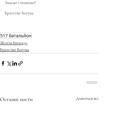
Знаємо і нищимо!
Братство Богуна
517 батальйон
Життя Бригади
Братство Богуна
Останні пости
Дивитися всі