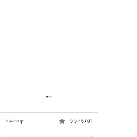
Коментарі
0.0 / 5 (0)
З турботою про св