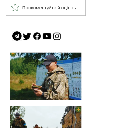
Герої серед нас: медик
Прокоментуйте й оцініть
Хітмен