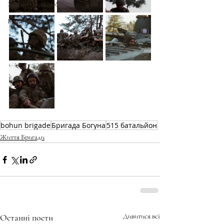
Знаємо і нищимо!
Братство Богуна
bohun brigade
Бригада Богуна
515 батальйон
Життя Бригади
Останні пости
Дивитися всі