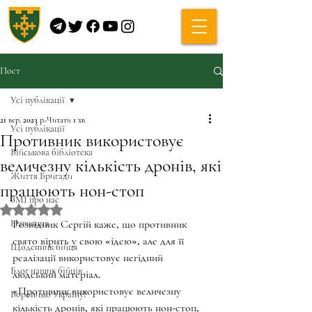
Пост
Усі публікації
21 вер. 2023 р.
Читати 1 хв
Усі публікації
Противник використовує
Військова бібліотека
величезну кількість дронів, які
Життя Бригади
працюють нон-стоп
ЗМІ про нас
Оцінка: NaN з 5 зірок.
Навчання
Розвідник Сергій каже, що противник 
свято вірить у свою «ідею», але для її 
Щоденник бійця
реалізації використовує негідний 
Блог наших бійців
людський матеріал. 
«Противник використовує величезну 
Боронимо Україну!
кількість дронів, які працюють нон-стоп, 