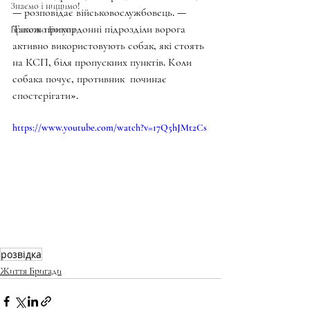
Знаємо і нищимо!
— розповідає військовослужбовець. — 
Також прикордонні підрозділи ворога 
Братство Богуна
активно використовують собак, які стоять 
на КСП, біля пропускних пунктів. Коли 
собака почує, противник  починає 
спостерігати».
https://www.youtube.com/watch?v=17Q5hJMt2Cs
розвідка
Життя Бригади