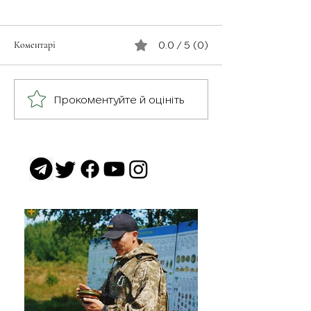
Коментарі
0.0 / 5 (0)
З турботою про св
Герої серед нас: медик
Прокоментуйте й оцініть
Хітмен