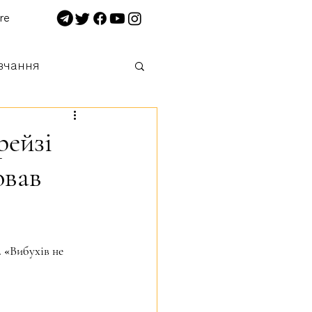
re
вчання
 нищимо!
рейзі
ював
 «Вибухів не 