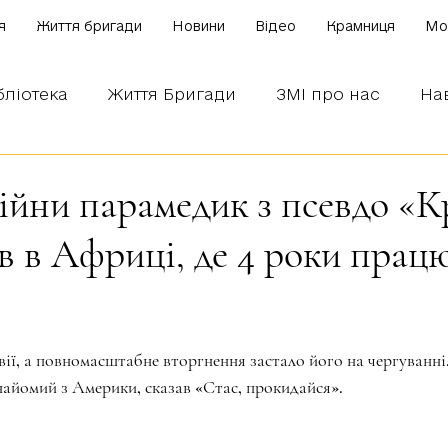
я
Життя бригади
Новини
Відео
Крамниця
Mo
бліотека
Життя Бригади
ЗМІ про нас
На
 наших бійців
Боронимо Україну!
Знаємо і
ійни парамедик з псевдо «К
ав в Африці, де 4 роки прац
зірок.
ії, а повномасштабне вторгнення застало його на чергуванні.
найомий з Америки, сказав «Стас, прокидайся». 