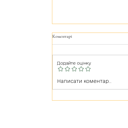
Коментарі
Додайте оцінку
Щиро вітаємо усіх з Днем
Написати коментар...
Гідності та Свободи!