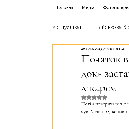
Головна
Медіа
Фотогалере
Усі публікації
Військова бі
26 трав. 2023 р.
Читати 1 хв
Щоденник бійця
Блог
Початок в
док» заст
Братство Богуна
лікарем
Оцінка: NaN з 5 
Потім повернувся з Лів
чув. Мені подзвонив з