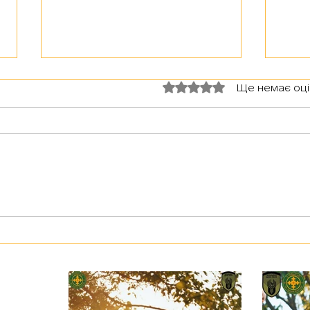
Оцінка: 0 з 5 зірок.
Ще немає оц
Незаб
Військовослужбовець з псевдо
«Чех» з батальйону «Скеля»