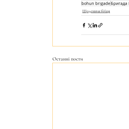
bohun brigade
Бригада 
Щоденник бійця
Останні пости