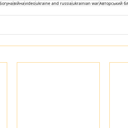
Богуна
війна
video
ukraine and russia
ukrainian war
Авторський бл