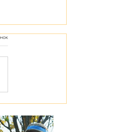
інок
утнє відчуття