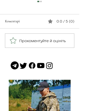
Коментарі
0.0 / 5 (0)
З турботою про св
Герої серед нас: медик
Прокоментуйте й оцініть
Хітмен