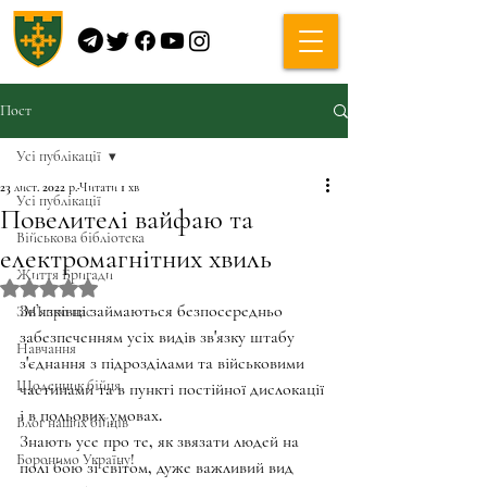
Пост
Усі публікації
23 лист. 2022 р.
Читати 1 хв
Усі публікації
Повелителі вайфаю та
Військова бібліотека
електромагнітних хвиль
Життя Бригади
Оцінка: NaN з 5 зірок.
Звʼязківці займаються безпосередньо 
ЗМІ про нас
забезпеченням усіх видів зв'язку штабу 
Навчання
з'єднання з підрозділами та військовими 
Щоденник бійця
частинами та в пункті постійної дислокації 
і в польових умовах. 
Блог наших бійців
Знають усе про те, як звязати людей на 
Боронимо Україну!
полі бою зі світом, дуже важливий вид 