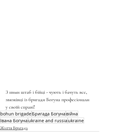
З ними штаб і бійці - чують і бачуть все, 
звязківці із бригади Богуна професіонали 
у своїй справі!
bohun brigade
Бригада Богуна
війна
Івана Богуна
ukraine and russia
ukraine
Життя Бригади